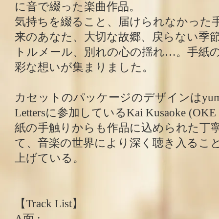
に音で綴った楽曲作品。
気持ちを綴ること、届けられなかった
来のあなた、大切な故郷、戻らない季
トルメール、別れの心の揺れ…。手紙
彩な想いが集まりました。
カセットのパッケージのデザインはyumeg
Lettersに参加しているKai Kusaoke (OK
紙の手触りからも作品に込められた丁
て、音楽の世界により深く聴き入るこ
上げている。
【Track List】
A面 :