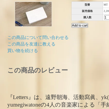
型番
MT
販売価格
2,2
購入数
この商品について問い合わせる
この商品を友達に教える
買い物を続ける
この商品のレビュー
『Letters』は、遠野朝海、活動寫眞、yk(He
yumegiwatoneの4人の音楽家による