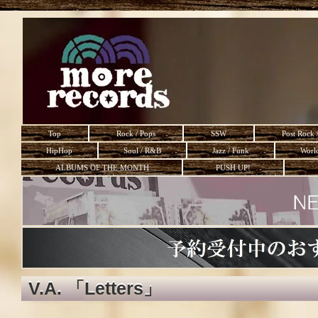
Top
Rock / Pops
SSW
Post Rock 
HipHop
Soul / R&B
Jazz / Funk
Worl
ALBUMS OF THE MONTH
PUSH UP!
V.A. 「Letters」