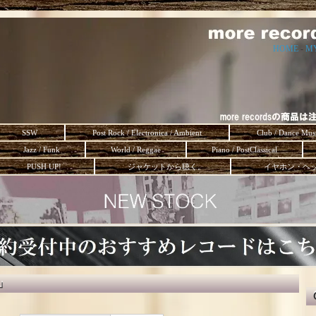
HOME
-
M
SSW
Post Rock / Electronica / Ambient
Club / Dance Mus
Jazz / Funk
World / Reggae
Piano / PostClassical
PUSH UP!
ジャケットから聴く。
イヤホン・ヘ
s」