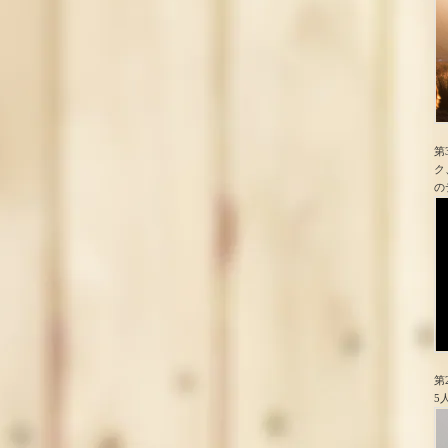
第
ク
の
第
5