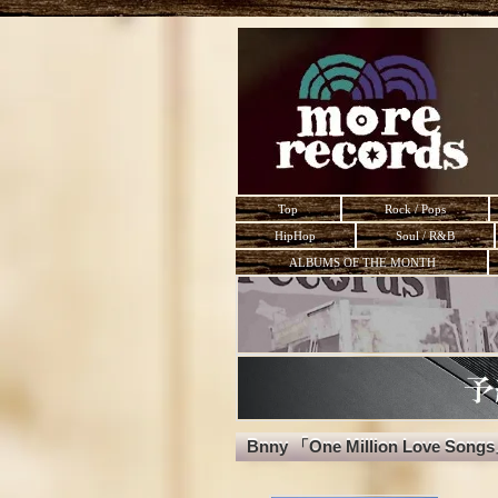
Top
Rock / Pops
HipHop
Soul / R&B
ALBUMS OF THE MONTH
Bnny 「One Million Love Song