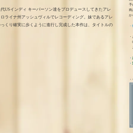
予
代USインディ キーパーソン達をプロデュースしてきたアレ
商
か
カロライナ州アッシュヴィルでレコーディング。妹であるアレ
ゆっくり確実に歩くように進行し完成した本作は、タイトルの
・
。
・
0
月
・
・
・