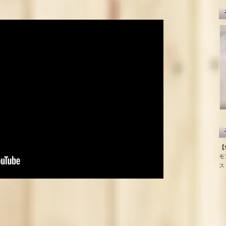
【S
モ
ス