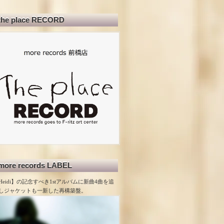
the place RECORD
more records LABEL
Heidi】の記念すべき1stアルバムに新曲4曲を追
しジャケットも一新した再構築盤。