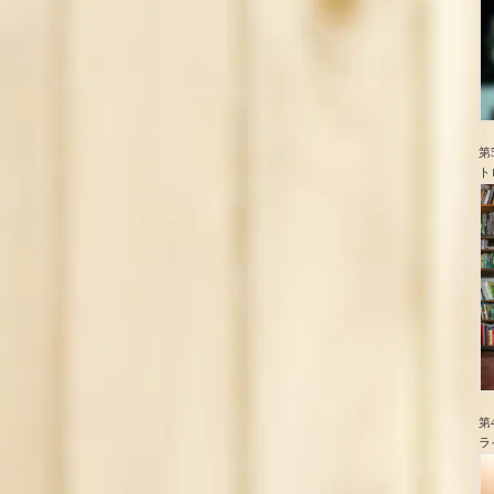
第
ト
第
ラ