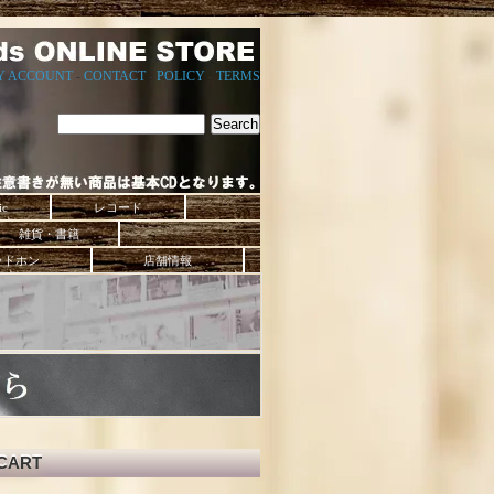
Y ACCOUNT
-
CONTACT
-
POLICY
-
TERMS
ic
レコード
雑貨・書籍
ッドホン
店舗情報
CART