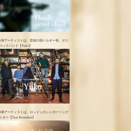
5弾アーティストは、芸術の国ベルギー発、ポス
ロック​バンド【Yuko】
4弾アーティストは、ロンドンのシンガーソング
イター【Tom Rosenthal】