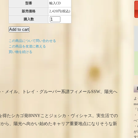
型番
輸入CD
販売価格
2,420円(税込)
購入数
この商品について問い合わせる
この商品を友達に教える
買い物を続ける
・メイル、トレイ・グルーバー系譜フィメールSSW、陽光へ
よ
m
「
・
好評を得たシカゴ発BNNYことジェシカ・ヴィシャス。実生活での
べ
作から、陽光へ向かい始めたキャリア重要地点になりそうな新
・
が
文