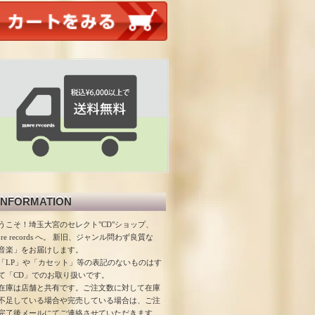
INFORMATION
うこそ！埼玉大宮のセレクト"CD"ショップ、
ore records へ。 新旧、ジャンル問わず良質な
音楽」をお届けします。
「LP」や「カセット」等の表記のないものはす
て「CD」でのお取り扱いです。
在庫は店舗と共有です。ご注文数に対して在庫
不足している場合や完売している場合は、ご注
完了後メールにてご連絡させていただきます。