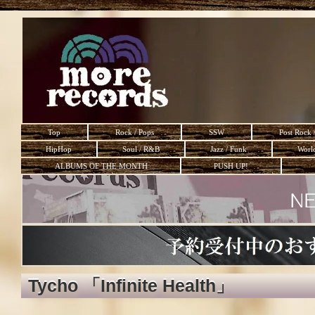
Top
Rock / Pops
SSW
Post Rock 
HipHop
Soul / R&B
Jazz / Funk
Worl
ALBUMS OF THE MONTH
PUSH UP!
Tycho 「Infinite Health」