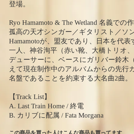
登場。
Ryo Hamamoto & The Wetland 名
孤高の天才シンガー／ギタリスト／ソン
Hamamotoが、盟友であり、日本を代
一人、神谷洵平（赤い靴、大橋トリオ、Pr
デューサーに、ベースにガリバー鈴木（Pr
えて現在制作中のアルバムからの先行
名盤であることを約束する大名曲2曲。
【Track List】
A. Last Train Home / 終電
B. カリブに配属 / Fata Morgana
この商品を買った人はこんな商品も買ってます