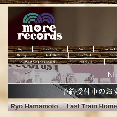
Top
Rock / Pops
SSW
Post Rock 
HipHop
Soul / R&B
Jazz / Funk
Worl
ALBUMS OF THE MONTH
PUSH UP!
Ryo Hamamoto 「Last Train Home