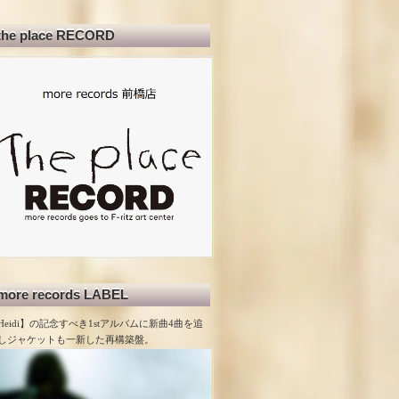
the place RECORD
more records LABEL
Heidi】の記念すべき1stアルバムに新曲4曲を追
しジャケットも一新した再構築盤。