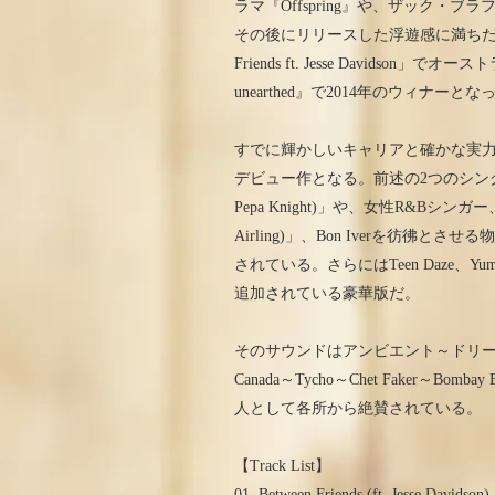
ラマ『Offspring』や、ザック・ブラ
その後にリリースした浮遊感に満ちたキ
Friends ft. Jesse Davidso
unearthed』で2014年のウィナーとな
すでに輝かしいキャリアと確かな実力を兼ね
デビュー作となる。前述の2つのシングル
Pepa Knight)」や、女性R&Bシンガー
Airling)」、Bon Iverを彷彿とさ
されている。さらにはTeen Daze、Yumi
追加されている豪華版だ。
そのサウンドはアンビエント～ドリーム
Canada～Tycho～Chet Faker～Bo
人として各所から絶賛されている。
【Track List】
01. Between Friends (ft. Jesse Davidson)