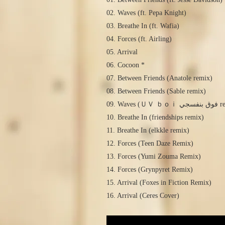
02. Waves (ft. Pepa Knight)
03. Breathe In (ft. Wafia)
04. Forces (ft. Airling)
05. Arrival
06. Cocoon *
07. Between Friends (Anatole remix)
08. Between Friends (Sable remix)
09. Waves (
10. Breathe In (friendships remix)
11. Breathe In (elkkle remix)
12. Forces (Teen Daze Remix)
13. Forces (Yumi Zouma Remix)
14. Forces (Grynpyret Remix)
15. Arrival (Foxes in Fiction Remix)
16. Arrival (Ceres Cover)