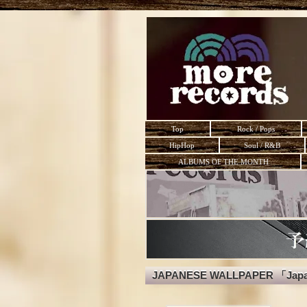
Top
Rock / Pops
HipHop
Soul / R&B
ALBUMS OF THE MONTH
JAPANESE WALLPAPER 「Japan