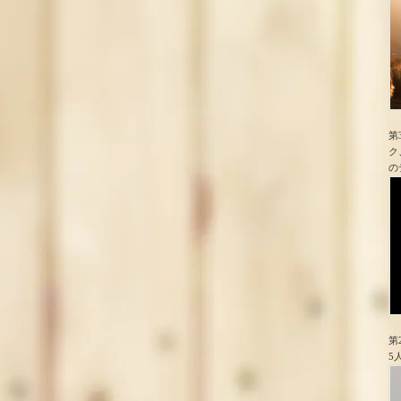
第
ク
の
第
5