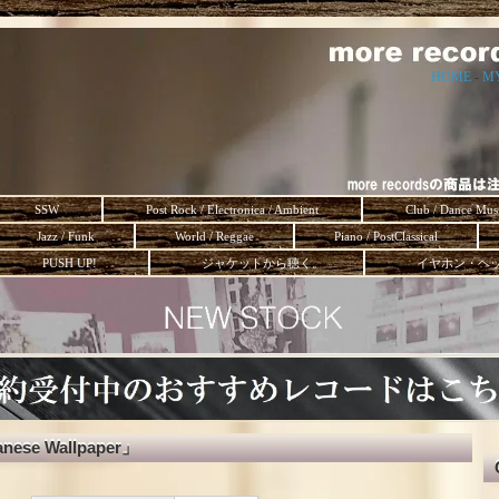
HOME
-
M
SSW
Post Rock / Electronica / Ambient
Club / Dance Mus
Jazz / Funk
World / Reggae
Piano / PostClassical
PUSH UP!
ジャケットから聴く。
イヤホン・ヘ
ese Wallpaper」