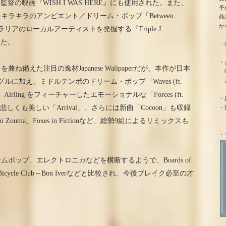
フ監督の映画『WISH I WAS HERE』にも使用された。また、
予
ラキラのアンビエント／ドリーム・ポップ「Between
商
か
n」でオーストラリアのローカルアーティストを発掘する『Triple J
った。
・
・
備えた注目の逸材Japanese Wallpaperだが、本作が日本
0
月
に加え、ミドルテンポのドリーム・ポップ「Waves (ft.
、Airling をフィーチャーしたエモーショナルな「Forces (ft.
・
せる物悲しくも美しい「Arrival」、さらには新曲「Cocoon」も収録
・
 Zouma、Foxes in Fictionなど、総勢9組によるリミックスも
・
ポップ、エレクトロニカなどを横断するようで、Boards of
mbay Bicycle Club～Bon Iverなどと比較され、今後ブレイク必至の才