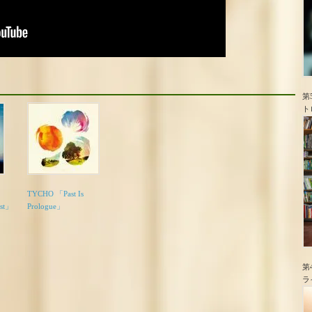
第
ト
TYCHO 「Past Is
est」
Prologue」
第
ラ