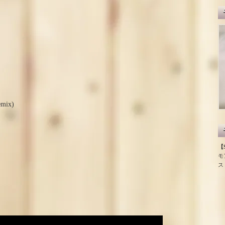
ＵＶ ｂｏｉ فوق بنفسجي remix)
【S
モ
ス