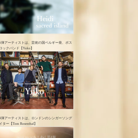
5弾アーティストは、芸術の国ベルギー発、ポス
ロック​バンド【Yuko】
4弾アーティストは、ロンドンのシンガーソング
イター【Tom Rosenthal】