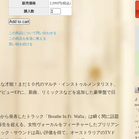
販売価格
2,090円(税込)
購入数
この商品について問い合わせる
この商品を友達に教える
買い物を続ける
たな才能！まだ１０代のマルチ・インストゥルメンタリスト、
allpaperがデビューEPに、新曲、リミックスなどを追加した豪華盤で日
よ
m
「
・
Nineから発表したトラック「Breathe In Ft. Wafia」は瞬く間に話題
べ
00再生を超える。女性ヴォーカルをフィーチャーしたブリリアン
・
ック・サウンドは高い評価を得て、オーストラリアのTVド
が
文