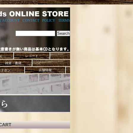
Y ACCOUNT
-
CONTACT
-
POLICY
-
TERMS
ic
レコード
雑貨・書籍
ッドホン
店舗情報
CART