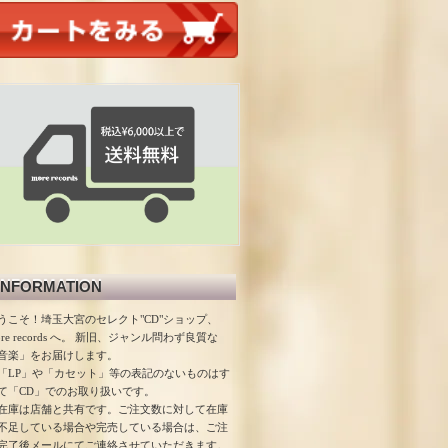
INFORMATION
うこそ！埼玉大宮のセレクト"CD"ショップ、
ore records へ。 新旧、ジャンル問わず良質な
音楽」をお届けします。
「LP」や「カセット」等の表記のないものはす
て「CD」でのお取り扱いです。
在庫は店舗と共有です。ご注文数に対して在庫
不足している場合や完売している場合は、ご注
完了後メールにてご連絡させていただきます。