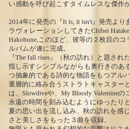
い感動を呼び起こすタイムレスな傑作
2014年に発売の『It is, it isn't』
ラヴォレーションしてきたChihei Hatake
Hakobune,このほど、彼等の２枚目
ルバムが遂に完成。
『The fall rises』（秋の訪れ）と
指し示すシンプルながらも奥行きのあ
つ抽象的である詩的な物語をもつアル
重層的に絡み合うストラトキャスター
は、Slowdiveや、My Bloody Valen
永遠の時間を刻み込むようにゆったり
夏の思い出を流し込み、秋の訪れを感
さと美しさをもった３曲を収録。
無限とも思われる幻想的な音響はリス