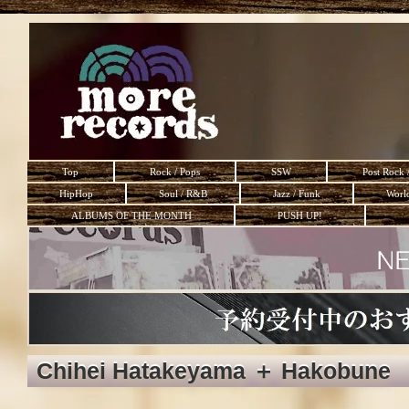
Top
Rock / Pops
SSW
Post Rock 
HipHop
Soul / R&B
Jazz / Funk
Worl
ALBUMS OF THE MONTH
PUSH UP!
Chihei Hatakeyama ＋ Hakobune 「