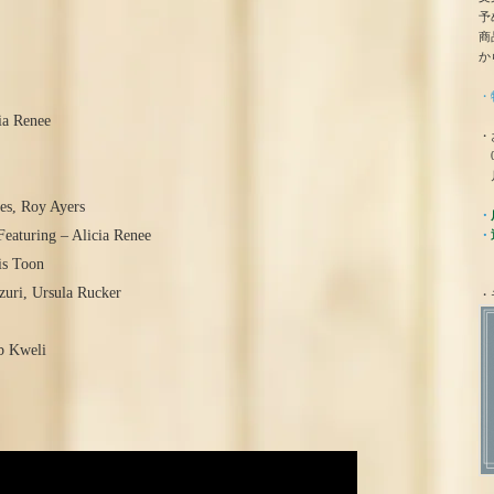
予
商
か
・
ia Renee
・
0
月
es, Roy Ayers
・
eaturing – Alicia Renee
・
is Toon
zuri, Ursula Rucker
・
b Kweli