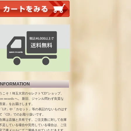
INFORMATION
うこそ！埼玉大宮のセレクト"CD"ショップ、
ore records へ。 新旧、ジャンル問わず良質な
音楽」をお届けします。
「LP」や「カセット」等の表記のないものはす
て「CD」でのお取り扱いです。
在庫は店舗と共有です。ご注文数に対して在庫
不足している場合や完売している場合は、ご注
完了後メールにてご連絡させていただきます。