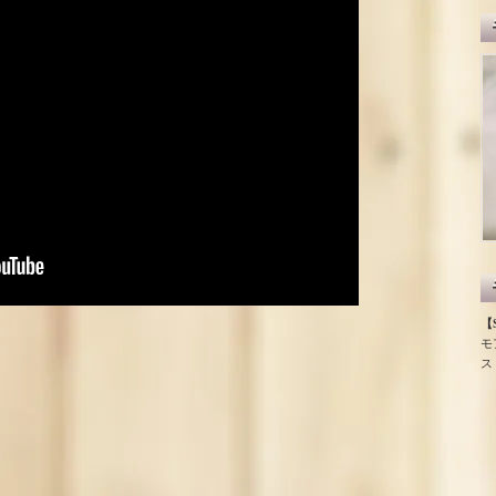
【S
モ
ス