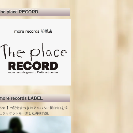
the place RECORD
more records LABEL
Heidi】の記念すべき1stアルバムに新曲4曲を追
しジャケットも一新した再構築盤。