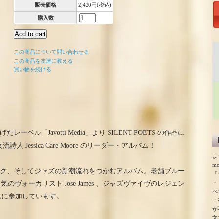
販売価格
2,420円(税込)
購入数
この商品について問い合わせる
この商品を友達に教える
買い物を続ける
立ち上げたレーベル「Javotti Media」より SILENT POETS の作品に
Jessica Care Moore のリーダー・アルバム！
よ
m
リック、そしてジャズの新潮流れをつかむアルバム。老舗ブルー
「
・
ヴォーカリスト Jose James 、ジャズヴァイヴのレジェン
べ
 もアルバムに参加しています。
・
が
文