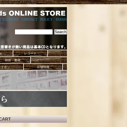
Y ACCOUNT
-
CONTACT
-
POLICY
-
TERMS
ic
レコード
雑貨・書籍
ッドホン
店舗情報
CART