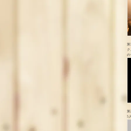
第
ク
の
第
5