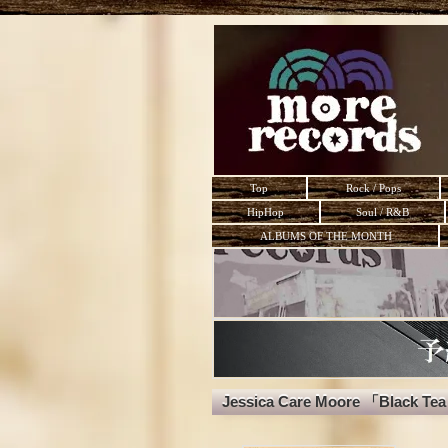
Top
Rock / Pops
HipHop
Soul / R&B
ALBUMS OF THE MONTH
Jessica Care Moore 「Black Tea