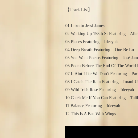
【Track List】
01 Intro to Jessi James
02 Walking Up 158th St Featuring – Alic
03 Pieces Featuring – Ideeyah
04 Deep Breath Featuring – One Be Lo
05 You Want Poems Featuring – José Jam
06 Poem Before The End Of The World F
07 It Aint Like We Don't Featuring – Par
08 I Catch The Rain Featuring – Imani U
09 Wild Irish Rose Featuring – Ideeyah
10 Catch Me If You Can Featuring – Tali
11 Balance Featuring – Ideeyah
12 This Is A Bus With Wings