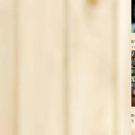
第
ト
第
ラ