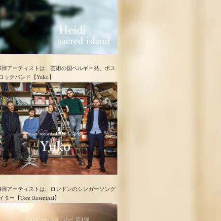
5弾アーティストは、芸術の国ベルギー発、ポス
ロック​バンド【Yuko】
4弾アーティストは、ロンドンのシンガーソング
イター【Tom Rosenthal】