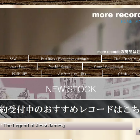
HOME
-
M
SSW
Post Rock / Electronica / Ambient
Club / Dance Mus
Jazz / Funk
World / Reggae
Piano / PostClassical
PUSH UP!
ジャケットから聴く。
イヤホン・ヘ
 : The Legend of Jessi James」