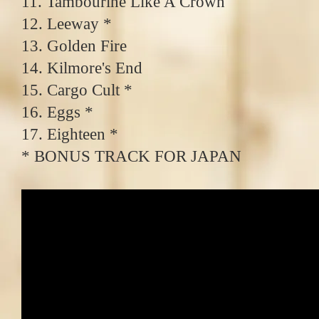
11. Tambourine Like A Crown
12. Leeway *
13. Golden Fire
14. Kilmore's End
15. Cargo Cult *
16. Eggs *
17. Eighteen *
* BONUS TRACK FOR JAPAN