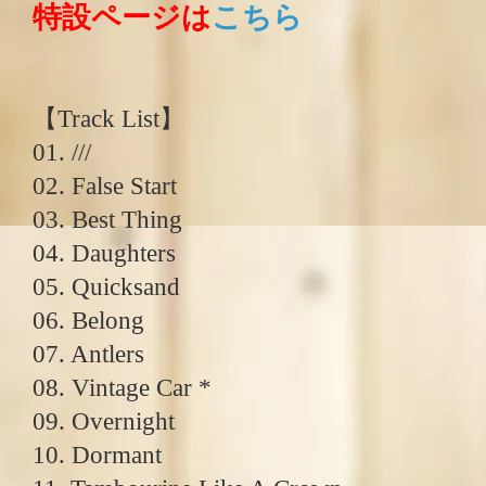
特設ページは
こちら
【Track List】
01. ///
02. False Start
03. Best Thing
04. Daughters
05. Quicksand
06. Belong
07. Antlers
08. Vintage Car *
09. Overnight
10. Dormant