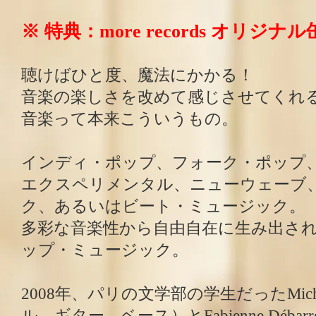
※ 特典：more records オリジナ
聴けばひと度、魔法にかかる！
音楽の楽しさを改めて感じさせてくれ
音楽って本来こういうもの。
インディ・ポップ、フォーク・ポップ
エクスペリメンタル、ニューウェーブ
ク、あるいはビート・ミュージック。
多彩な音楽性から自由自在に生み出さ
ップ・ミュージック。
2008年、パリの文学部の学生だったMichae
ル、ギター、ベース）とFabienne Déb