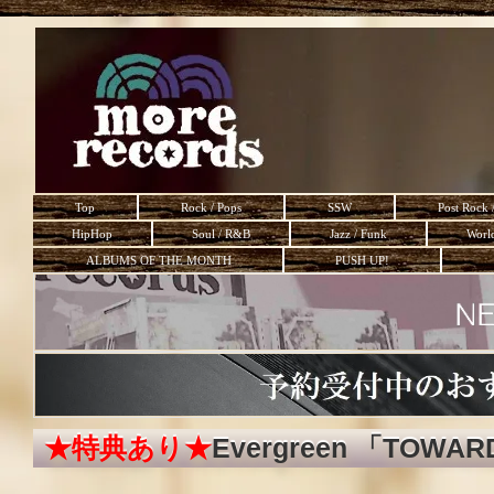
Top
Rock / Pops
SSW
Post Rock 
HipHop
Soul / R&B
Jazz / Funk
Worl
ALBUMS OF THE MONTH
PUSH UP!
★特典あり★
Evergreen 「TOWA