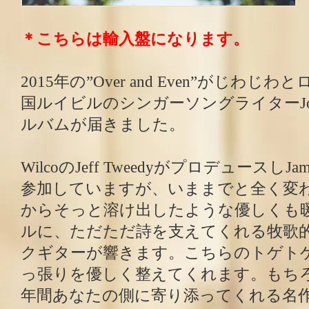
＊こちらは輸入盤になります。
2015年の”Over and Even”がじわ
国ルイビルのシンガーソングライターJoan S
ルバムが届きました。
WilcoのJeff TweedyがプロデュースしJame
参加していますが、いままでと全く変
からそっと溶け出したような優しくも
ルに、ただただ詩を支えてくれる牧歌
クギターが響きます。こちらのトゲト
っ張りを優しく整えてくれます。もちろ
年間あなたの側に寄り添ってくれる名