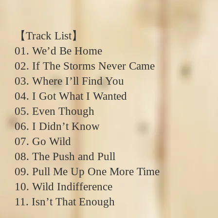
【Track List】
01. We’d Be Home
02. If The Storms Never Came
03. Where I’ll Find You
04. I Got What I Wanted
05. Even Though
06. I Didn’t Know
07. Go Wild
08. The Push and Pull
09. Pull Me Up One More Time
10. Wild Indifference
11. Isn’t That Enough