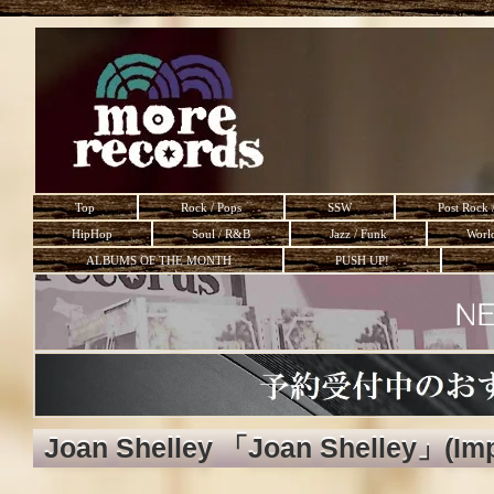
Top
Rock / Pops
SSW
Post Rock 
HipHop
Soul / R&B
Jazz / Funk
Worl
ALBUMS OF THE MONTH
PUSH UP!
Joan Shelley 「Joan Shelley」(Im