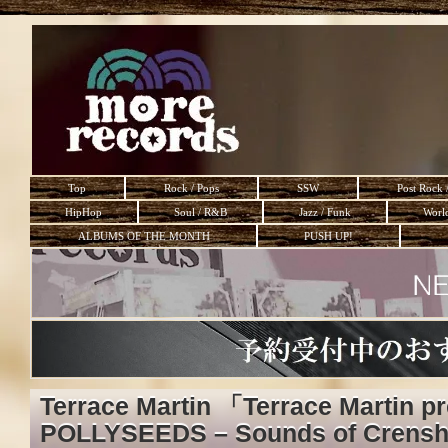
Top
Rock / Pops
SSW
Post Rock 
HipHop
Soul / R&B
Jazz / Funk
Worl
ALBUMS OF THE MONTH
PUSH UP!
Terrace Martin 「Terrace Martin p
POLLYSEEDS – Sounds of Crensh