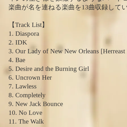
楽曲が名を連ねる楽曲を13曲収録して
【Track List】
1. Diaspora
2. IDK
3. Our Lady of New New Orleans [Herreast 
4. Bae
5. Desire and the Burning Girl
6. Uncrown Her
7. Lawless
8. Completely
9. New Jack Bounce
10. No Love
11. The Walk