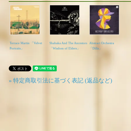
Terrace Martin 「Velvet
Shabaka And The Ancestors
Abstract Orchestra
Portraits」
「Wisdom of Elders」
「Dilla」
» 特定商取引法に基づく表記 (返品など)