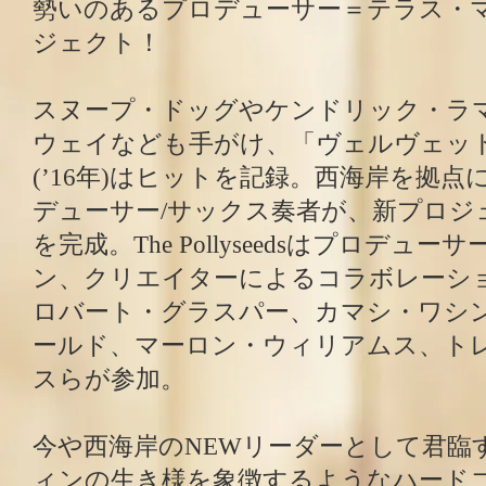
勢いのあるプロデューサー＝テラス・
ジェクト！
スヌープ・ドッグやケンドリック・ラ
ウェイなども手がけ、「ヴェルヴェッ
(’16年)はヒットを記録。西海岸を拠
デューサー/サックス奏者が、新プロジ
を完成。The Pollyseedsはプロデュ
ン、クリエイターによるコラボレーシ
ロバート・グラスパー、カマシ・ワシ
ールド、マーロン・ウィリアムス、ト
スらが参加。
今や西海岸のNEWリーダーとして君臨
ィンの生き様を象徴するようなハード