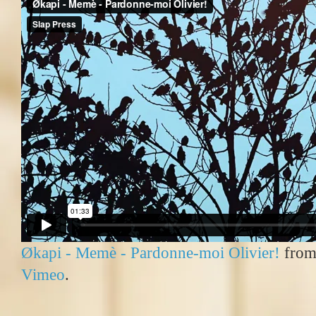
Økapi - Memè - Pardonne-moi Olivier!
fro
Vimeo
.