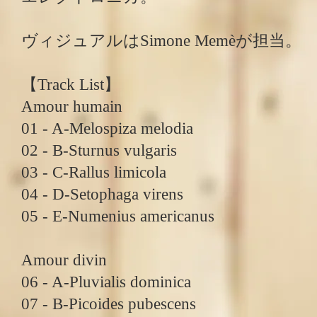
ヴィジュアルはSimone Memèが担当。
【Track List】
Amour humain
01 - A-Melospiza melodia
02 - B-Sturnus vulgaris
03 - C-Rallus limicola
04 - D-Setophaga virens
05 - E-Numenius americanus
Amour divin
06 - A-Pluvialis dominica
07 - B-Picoides pubescens