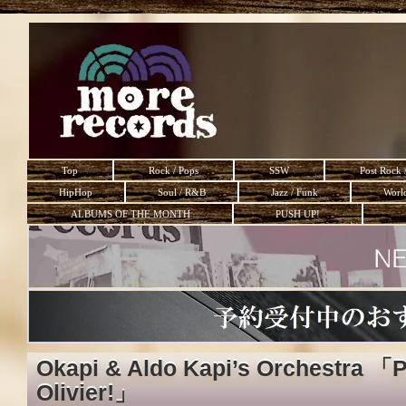
Top
Rock / Pops
SSW
Post Rock 
HipHop
Soul / R&B
Jazz / Funk
Worl
ALBUMS OF THE MONTH
PUSH UP!
Okapi & Aldo Kapi’s Orchestra 「
Olivier!」