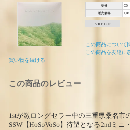
型番
CD
販売価格
1,0
SOLD OUT
この商品について
この商品を友達に
買い物を続ける
この商品のレビュー
1stが激ロングセラー中の三重県桑名市
SSW【HoSoVoSo】待望となる2ndミ