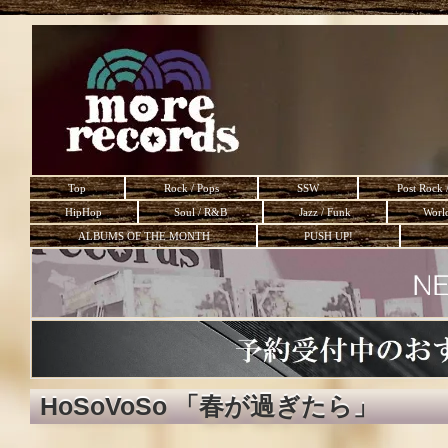
Top
Rock / Pops
SSW
Post Rock 
HipHop
Soul / R&B
Jazz / Funk
Worl
ALBUMS OF THE MONTH
PUSH UP!
HoSoVoSo 「春が過ぎたら」