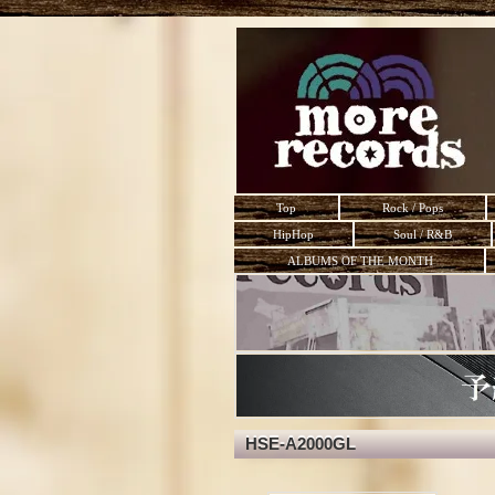
Top
Rock / Pops
HipHop
Soul / R&B
ALBUMS OF THE MONTH
HSE-A2000GL