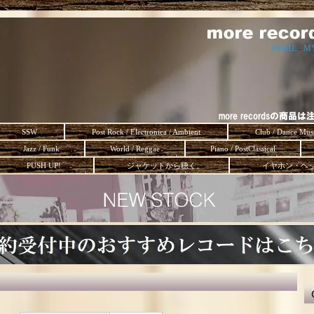
HOME
-
M
SSW
Post Rock / Electronica / Ambient
Club / Dance Mus
Jazz / Funk
World / Reggae
Piano / PostClassical
PUSH UP!
ジャケットから聴く。
イヤホン・ヘ