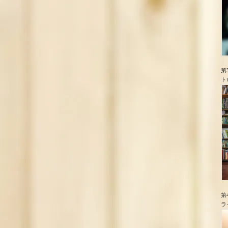
第
ト
第
ラ