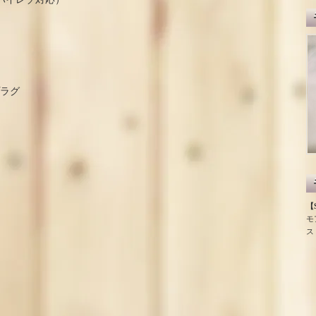
プラグ
【S
モ
ス