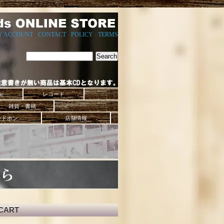
Y ACCOUNT
-
CONTACT
-
POLICY
-
TERMS
ic
レコード
雑貨・書籍
ッドホン
店舗情報
CART