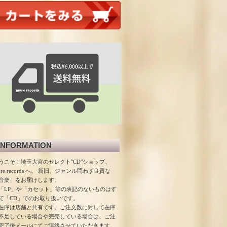
INFORMATION
うこそ！埼玉大宮のセレクト"CD"ショップ、
ore records へ。 新旧、ジャンル問わず良質な
音楽」をお届けします。
「LP」や「カセット」等の表記のないものはす
て「CD」でのお取り扱いです。
在庫は店舗と共有です。ご注文数に対して在庫
不足している場合や完売している場合は、ご注
完了後メールにてご連絡させていただきます。