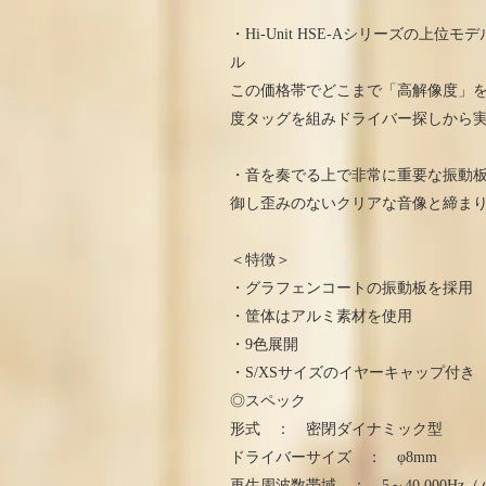
・Hi-Unit HSE-Aシリーズの
ル
この価格帯でどこまで「高解像度」を
度タッグを組みドライバー探しから
・音を奏でる上で非常に重要な振動
御し歪みのないクリアな音像と締まり
＜特徴＞
・グラフェンコートの振動板を採用
・筐体はアルミ素材を使用
・9色展開
・S/XSサイズのイヤーキャップ付き
◎スペック
形式 ： 密閉ダイナミック型
ドライバーサイズ ： φ8mm
再生周波数帯域 ： 5～40,000Hz