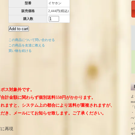
型番
イヤホン
販売価格
2,444円(税込)
購入数
この商品について問い合わせる
この商品を友達に教える
買い物を続ける
コポス対象外です。
よ
合計金額に関わらず個別送料550円がかかります。
m
されますと、システム上の都合により送料が重複されますが、
「
・
ただき、メールにてお知らせ致します。ご了承ください。
べ
・
実に再現
が
文