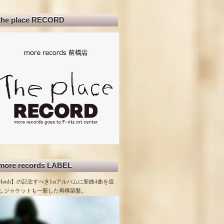
the place RECORD
more records LABEL
Heidi】の記念すべき1stアルバムに新曲4曲を追
しジャケットも一新した再構築盤。