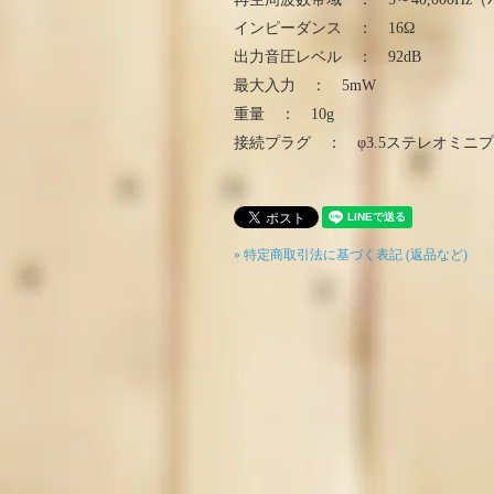
インピーダンス ： 16Ω
出力音圧レベル ： 92dB
最大入力 ： 5mW
重量 ： 10g
接続プラグ ： φ3.5ステレオミニ
» 特定商取引法に基づく表記 (返品など)