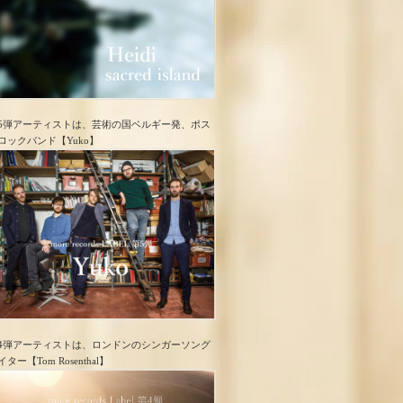
5弾アーティストは、芸術の国ベルギー発、ポス
ロック​バンド【Yuko】
4弾アーティストは、ロンドンのシンガーソング
イター【Tom Rosenthal】