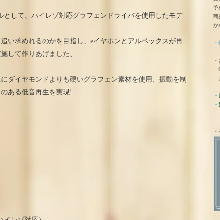
予
上位モデルとして、ハイレゾ対応グラフェンドライバを使用したモデ
商
か
追い求めれるのかを目指し、eイヤホンとアルペックスが再
・
実施して作りあげました、
・
0
月
板にダイヤモンドよりも硬いグラフェン素材を使用、振動を制
のある低音再生を実現!
・
・
・
（ハイレゾ対応）