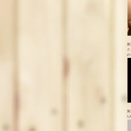
第
ク
の
第
5