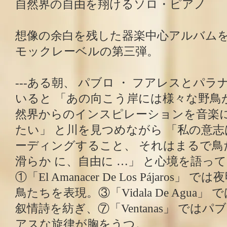
自然界の自由を翔けるソロ・ピアノ
想像の余白を残した器楽中心アルバム
モックレーベルの第三弾。
---ある朝、 パブロ ・ フアレスとパ
いると 「あの向こう岸には様々な野鳥
然界からのインスピレーションを音楽
たい」 と川を見つめながら 「私の意
ーディングすること、 それはまるで鳥
滑らか に、自由に …」 と心境を語っ
①「El Amanacer De Los Pájaros
鳥たちを表現。③「Vidala De Agua
叙情詩を紡ぎ、⑦「Ventanas」 では
アスな旋律が胸をうつ。