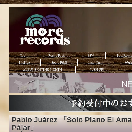
Top
Rock / Pops
SSW
Post Rock 
HipHop
Soul / R&B
Jazz / Funk
Worl
ALBUMS OF THE MONTH
PUSH UP!
Pablo Juárez 「Solo Piano El Ama
Pájar」