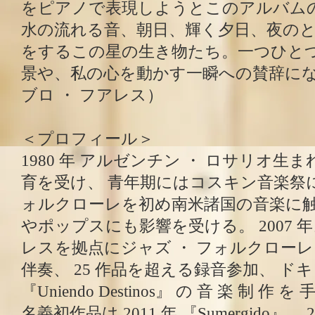
をピアノで表現しようとこのアルバム
水の流れる音、朝日、輝く夕日、夜の
をするこの星の生き物たち。一つひと
景や、私の心を動かす一瞬への賛辞に
ブロ ・ フアレス）
＜プロフィール＞
1980 年 アルゼンチン ・ ロサリオ生ま
育を受け、 青年期にはコスキン音楽祭に
ォルクローレを初め南米諸国の音楽に
やポップスにも影響を受ける。 2007
レスを拠点にジャズ ・ フォルクロー
伴奏、 25 作品を超える録音参加、 ドキュ
『Uniendo Destinos』 の 音 楽 制 作 
名義初作品は 2011 年 『Sumergido』、 