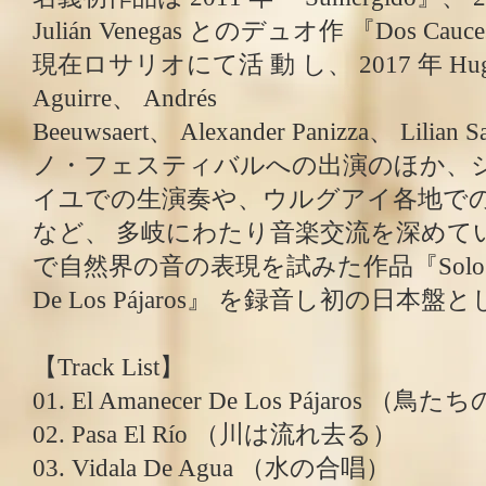
Julián Venegas とのデュオ作 『Dos C
現在ロサリオにて活 動 し、 2017 年 Hugo Fa
Aguirre、 Andrés
Beeuwsaert、 Alexander Panizza、 Lil
ノ・フェスティバルへの出演のほか、
イユでの生演奏や、ウルグアイ各地で
など、 多岐にわたり音楽交流を深めてい
で自然界の音の表現を試みた作品『Solo Piano 
De Los Pájaros』 を録音し初の日
【Track List】
01. El Amanecer De Los Pájaros
02. Pasa El Río （川は流れ去る）
03. Vidala De Agua （水の合唱）