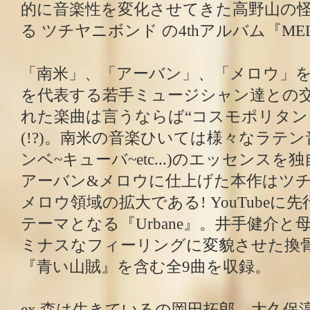
的に音楽性を変化させてきた高野山の怪
る ツチヤニボンド の4thアルバム『ME
「南米」、「アーバン」、「メロウ」
を代表する若手ミュージシャン達との
れた楽曲は言うならば“コスモポリタン
(!?)。南米の音楽ひいては様々なラテン音
ンベ~キューバ~etc...)のエッセンス
アーバン&メロウに仕上げた本作はツ
メロウ領域の拡大である! YouTube
テーマとなる『Urbane』。井手健介と
ミナスなフィーリングに変貌させた換
『青い山賊』を含む全9曲を収録。
ex.森は生きているの岡田拓郎、大久保