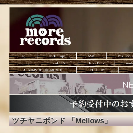
Top
Rock / Pops
SSW
Post Rock 
HipHop
Soul / R&B
Jazz / Funk
Worl
ALBUMS OF THE MONTH
PUSH UP!
ツチヤニボンド 「Mellows」