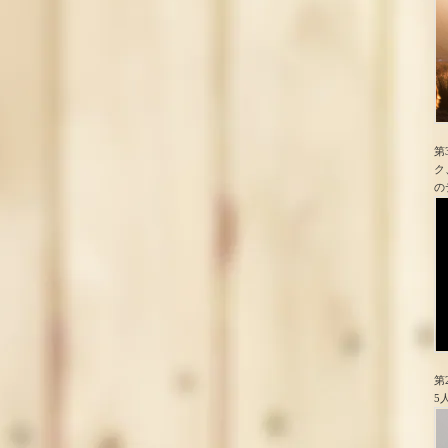
第
ク
の
第
5