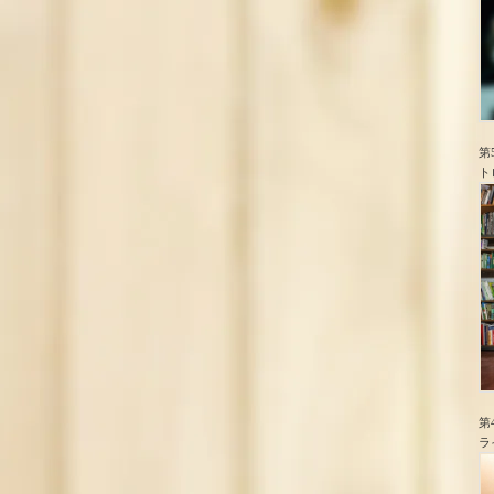
第
ト
第
ラ