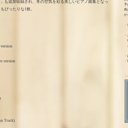
mas Medley」も追加収録され、冬の空気を彩る美しいピアノ曲集となっ
予
もぴったりな1枚。
商
か
・
・
0
月
 version
・
s version
・
・
n
us Track)