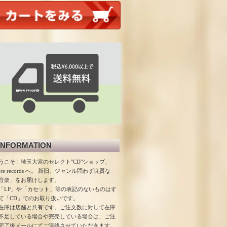
INFORMATION
うこそ！埼玉大宮のセレクト"CD"ショップ、
ore records へ。 新旧、ジャンル問わず良質な
音楽」をお届けします。
「LP」や「カセット」等の表記のないものはす
て「CD」でのお取り扱いです。
在庫は店舗と共有です。ご注文数に対して在庫
不足している場合や完売している場合は、ご注
完了後メールにてご連絡させていただきます。