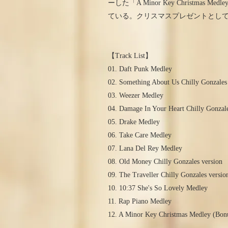
ーした「A Minor Key Christ
ている。クリスマスプレゼントとして
【Track List】
01. Daft Punk Medley
02. Something About Us Chilly Gonzales
03. Weezer Medley
04. Damage In Your Heart Chilly Gonzale
05. Drake Medley
06. Take Care Medley
07. Lana Del Rey Medley
08. Old Money Chilly Gonzales version
09. The Traveller Chilly Gonzales versio
10. 10:37 She's So Lovely Medley
11. Rap Piano Medley
12. A Minor Key Christmas Medley (Bon