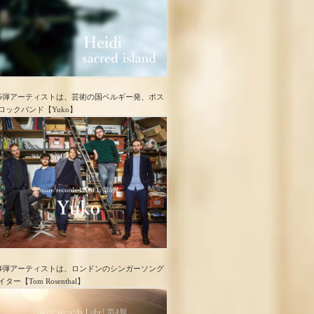
5弾アーティストは、芸術の国ベルギー発、ポス
ロック​バンド【Yuko】
4弾アーティストは、ロンドンのシンガーソング
イター【Tom Rosenthal】