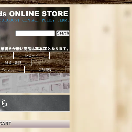
Y ACCOUNT
-
CONTACT
-
POLICY
-
TERMS
ic
レコード
雑貨・書籍
ッドホン
店舗情報
CART