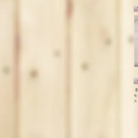
【S
モ
ス