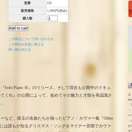
型番
CD
販売価格
1,980円(税込)
購入数
この商品について問い合わせる
この商品を友達に教える
買い物を続ける
olo Piano Ⅲ』のリリース、そして現在も公開中のドキュ
よ
いてくれ』の公開によって、改めてその魅力と才能を再認識さ
m
ス。
「
・
べ
ーなど、珠玉の名曲たちが揃ったピアノ・カヴァー集『Other
・
初CD化!本作には誰もが知るクリスマス・ソングをマイナー音階でカヴァ
が
文