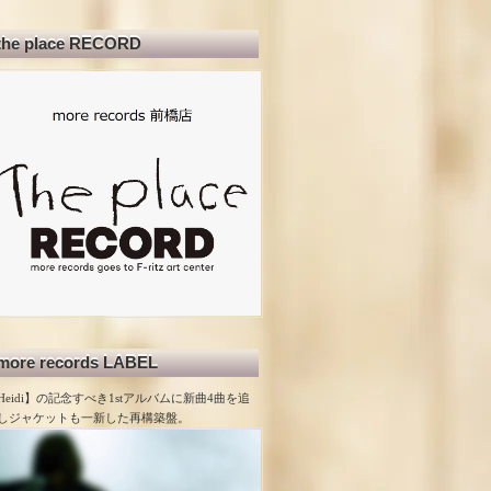
the place RECORD
more records LABEL
Heidi】の記念すべき1stアルバムに新曲4曲を追
しジャケットも一新した再構築盤。