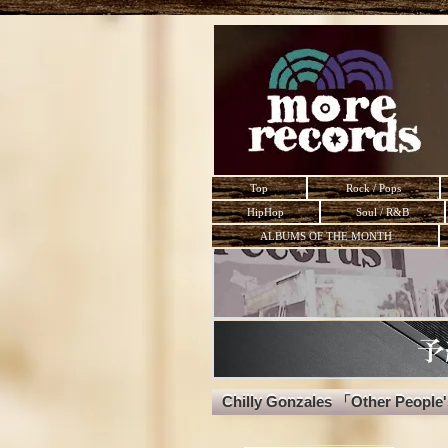
Top
Rock / Pops
HipHop
Soul / R&B
ALBUMS OF THE MONTH
Chilly Gonzales 「Other People