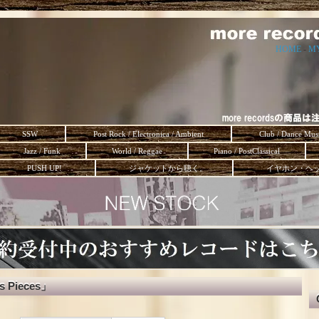
HOME
-
M
SSW
Post Rock / Electronica / Ambient
Club / Dance Mus
Jazz / Funk
World / Reggae
Piano / PostClassical
PUSH UP!
ジャケットから聴く。
イヤホン・ヘ
's Pieces」