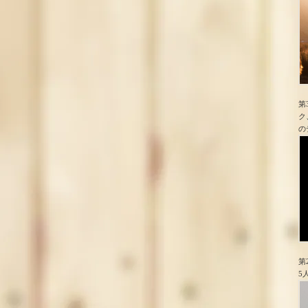
第
ク
の
第
5