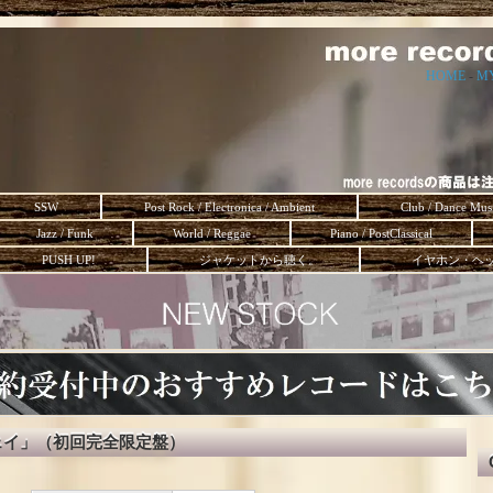
HOME
-
M
SSW
Post Rock / Electronica / Ambient
Club / Dance Mus
Jazz / Funk
World / Reggae
Piano / PostClassical
PUSH UP!
ジャケットから聴く。
イヤホン・ヘ
ェイ」（初回完全限定盤）