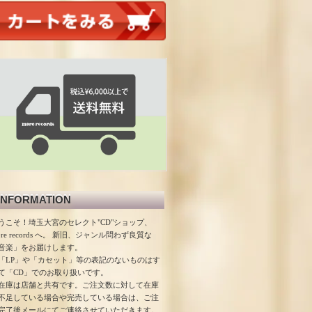
INFORMATION
うこそ！埼玉大宮のセレクト"CD"ショップ、
ore records へ。 新旧、ジャンル問わず良質な
音楽」をお届けします。
「LP」や「カセット」等の表記のないものはす
て「CD」でのお取り扱いです。
在庫は店舗と共有です。ご注文数に対して在庫
不足している場合や完売している場合は、ご注
完了後メールにてご連絡させていただきます。