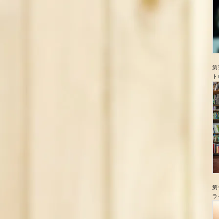
第
ト
第
ラ