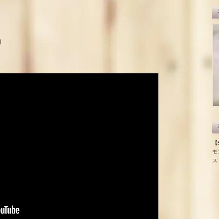
）
【S
モ
ス