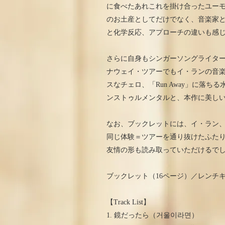
に食べたあれこれを掛け合ったユー
のお土産としてだけでなく、音楽家
と化学反応、アプローチの違いも感
さらに自身もシンガーソングライタ
ナウェイ・ツアーでもイ・ランの音
スなチェロ、「Run Away」に落
ンストゥルメンタルと、本作に美し
なお、ブックレットには、イ・ラン
同じ体験＝ツアーを通り抜けたふた
友情の形も読み取っていただけるで
ブックレット（16ページ）／レンチ
【Track List】
1. 鏡だったら（거울이라면）