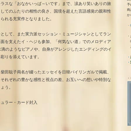
モラスな「おなかいっぱ～いです」まで、涙あり笑いありの旅
予
商
としてのふたりの相性の良さ、国境を超えた言語感覚の親和性
か
じられる充実作となりました。
・
ーとして、また実力派セッション・ミュージシャンとしてラン
・
0
楽面を支えたイ・ヘジも参加、「何気ない道」でのメロディア
月
ちる水滴のようなピアノや、自身がアレンジしたエンディングのイ
い彩りを添えています。
・
・
、柴田聡子両名が綴ったエッセイを日韓バイリンガルで掲載、
・
りそれぞれの豊かな感性と視点の差、お互いへの想いや特別な
しょう。
キュラー・カード封入