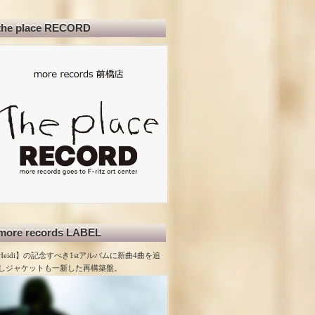
the place RECORD
more records LABEL
Heidi】の記念すべき1stアルバムに新曲4曲を追
しジャケットも一新した再構築盤。