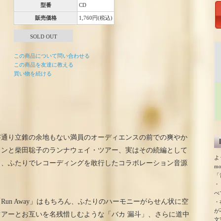
型番
CD
販売価格
1,760円(税込)
SOLD OUT
この商品について問い合わせる
この商品を友達に教える
買い物を続ける
文字通り立錐の余地もない満員のオーディエンスの前での爽やか
ランと柴田聡子のランナウェイ・ツアー、実はその続編として
よ
日、ふたりでレコーディングを敢行したコラボレーション音源
m
「
・
べ
un Away」はもちろん、ふたりのハーモニーがらせん状に空
・
が
アーとお互いを名残惜しむような「バカ 漏斗」、さらに道中
文