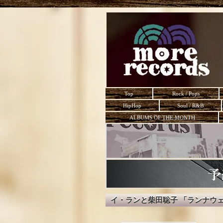
Top
Rock / Pops
HipHop
Soul / R&B
ALBUMS OF THE MONTH
イ・ランと柴田聡子 「ランナウ