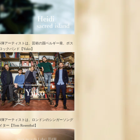
5弾アーティストは、芸術の国ベルギー発、ポス
ロック​バンド【Yuko】
4弾アーティストは、ロンドンのシンガーソング
イター【Tom Rosenthal】