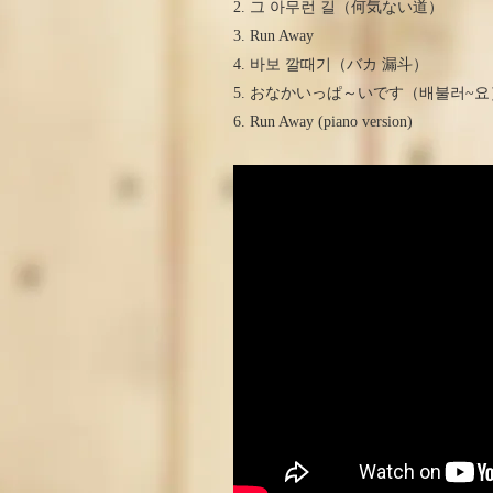
2. 그 아무런 길（何気ない道）
3. Run Away
4. 바보 깔때기（バカ 漏斗）
5. おなかいっぱ～いです（배불러~요
6. Run Away (piano version)