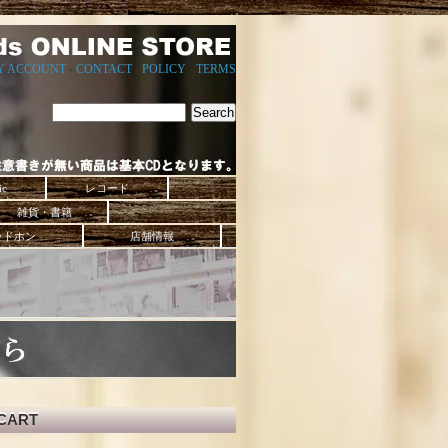
Y ACCOUNT
-
CONTACT
-
POLICY
-
TERMS
ic
レコード
雑貨・書籍
ッドホン
店舗情報
CART