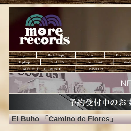
Top
Rock / Pops
SSW
Post Rock 
HipHop
Soul / R&B
Jazz / Funk
Worl
ALBUMS OF THE MONTH
PUSH UP!
El Buho 「Camino de Flores」