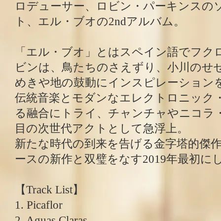
ロデューサー、ロビン・パーキンスの
ト、エル・ブオの2ndアルバム。
「エル・ブオ」とはスペイン語でフク
ビンは、鳥たちのさえずり、小川のせ
めきや地の鼓動にインスピレーション
伝統音楽とモダンなエレクトロニック
る融合にトライ、チャンチャやニコラ
目の次世代アクトとして急浮上。
新たな時代の到来を告げる金字塔的傑
ースの新作と双璧をなす2019年最初に
【Track List】
1. Picaflor
2. Aguas Claras