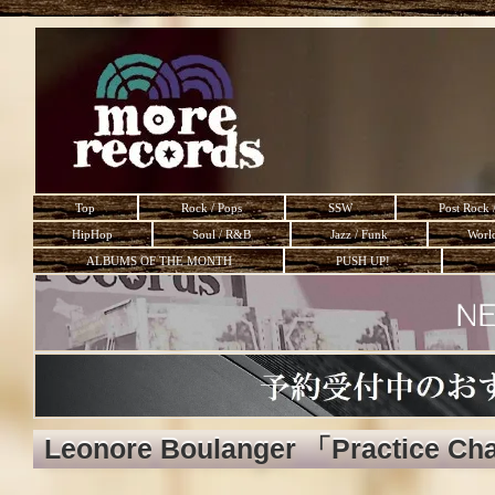
Top
Rock / Pops
SSW
Post Rock 
HipHop
Soul / R&B
Jazz / Funk
Worl
ALBUMS OF THE MONTH
PUSH UP!
Leonore Boulanger 「Practice Ch