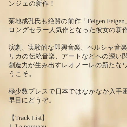
ンジェの新作！
菊地成孔氏も絶賛の前作「Feigen Fei
ロングセラー人気作となった彼女の新
演劇、実験的な即興音楽、ペルシャ音
リカの伝統音楽、アートなどへの深い
創造力が生み出すレオノーレの新たな
うこそ。
極少数プレスで日本ではなかなか入手
早目にどうぞ。
【Track List】
1. Le nouveau