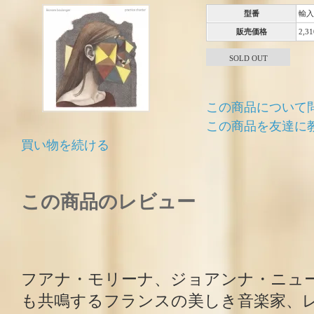
型番
輸入
販売価格
2,3
SOLD OUT
この商品について
この商品を友達に
買い物を続ける
この商品のレビュー
フアナ・モリーナ、ジョアンナ・ニュ
も共鳴するフランスの美しき音楽家、