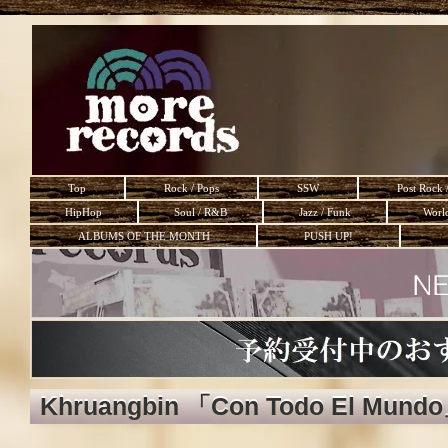
Top
Rock / Pops
SSW
Post Rock 
HipHop
Soul / R&B
Jazz / Funk
Worl
ALBUMS OF THE MONTH
PUSH UP!
Khruangbin 「Con Todo El Mund