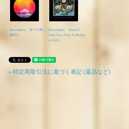
Khruangbin 「全てが君に
Khruangbin 「Hasta El
微笑む」
Cielo (Con Todo El Mundo
in Dub)」
» 特定商取引法に基づく表記 (返品など)