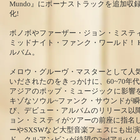
Mundo』にボーナストラックを追加収
化!
ボノボやファーザー・ジョン・ミステ
ミッドナイト・ファンク・ワールド！ Khru
ルバム。
メロウ・グルーヴ・マスターとして人
いだされたのをきっかけに、60~70年
アジアのポップ・ミュージックに影響
キゾなソウル~ファンク・サウンドが
び、デビュー・アルバムのリリース以
ョン・ミスティがツアーの前座に指名
ーやSXSWなど大型音楽フェスにも出
ド、クルアンビンが待望の2ndアルバム