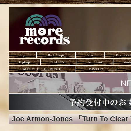
Top
Rock / Pops
SSW
Post Rock 
HipHop
Soul / R&B
Jazz / Funk
Worl
ALBUMS OF THE MONTH
PUSH UP!
Joe Armon-Jones 「Turn To Clear