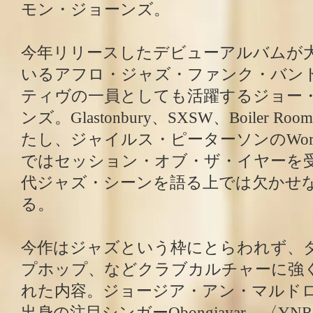
モン・ジョーンズ。
今年リリースしたデビューアルバムが
いるアフロ・ジャズ・ファンク・バン
ティヴの一員としても活躍するジョー
ンズ。Glastonbury、SXSW、Boiler
たし、ジャイルス・ピーターソンのWorldwide
ではセッション・オブ・ザ・イヤーを
代ジャズ・シーンを語る上では欠かせ
る。
今作はジャズという枠にとらわれず、
プホップ、などクラブカルチャーに強
れた内容。ジョージア・アン・マルド
出身の注目シンガーObongjayar、〈YNR P