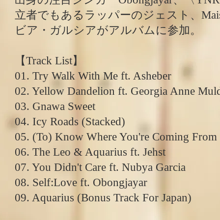
立者でもあるラッパーのジェスト、Mai
ビア・ガルシアがアルバムに参加。
【Track List】
01. Try Walk With Me ft. Asheber
02. Yellow Dandelion ft. Georgia Anne Mu
03. Gnawa Sweet
04. Icy Roads (Stacked)
05. (To) Know Where You're Coming From
06. The Leo & Aquarius ft. Jehst
07. You Didn't Care ft. Nubya Garcia
08. Self:Love ft. Obongjayar
09. Aquarius (Bonus Track For Japan)