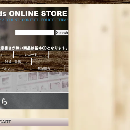
Y ACCOUNT
-
CONTACT
-
POLICY
-
TERMS
ic
レコード
雑貨・書籍
ッドホン
店舗情報
CART