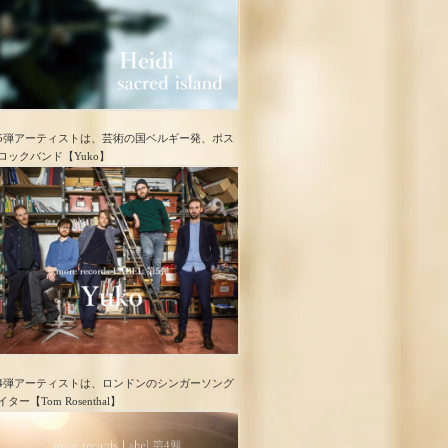
5弾アーティストは、芸術の国ベルギー発、ポス
ロック​バンド【Yuko】
4弾アーティストは、ロンドンのシンガーソング
イター【Tom Rosenthal】