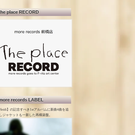
the place RECORD
more records LABEL
Heidi】の記念すべき1stアルバムに新曲4曲を追
しジャケットも一新した再構築盤。