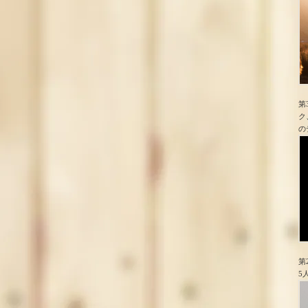
第
ク
の
第
5