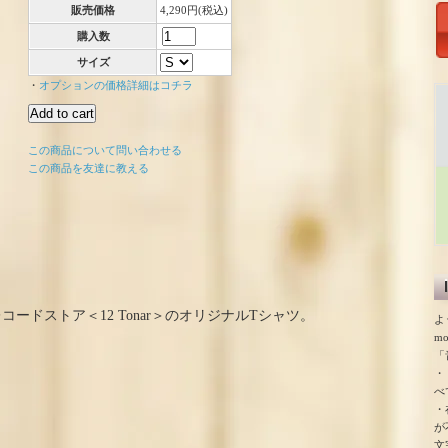
販売価格
4,290円(税込)
購入数
サイズ
・
オプションの価格詳細はコチラ
この商品について問い合わせる
この商品を友達に教える
ードストア＜12 Tonar＞のオリジナルTシャツ。
よ
m
「
・
べ
・
が
文