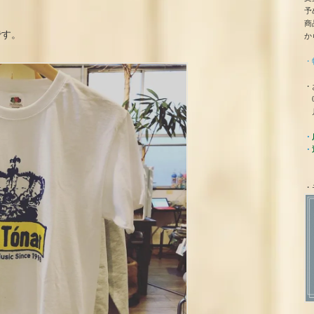
予
商
です。
か
・
・
0
月
・
・
・