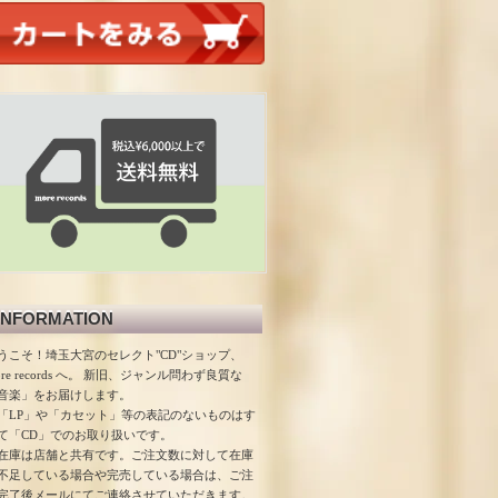
INFORMATION
うこそ！埼玉大宮のセレクト"CD"ショップ、
ore records へ。 新旧、ジャンル問わず良質な
音楽」をお届けします。
「LP」や「カセット」等の表記のないものはす
て「CD」でのお取り扱いです。
在庫は店舗と共有です。ご注文数に対して在庫
不足している場合や完売している場合は、ご注
完了後メールにてご連絡させていただきます。