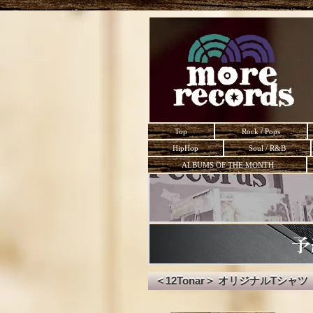
Top
Rock / Pops
HipHop
Soul / R&B
ALBUMS OF THE MONTH
＜12Tonar＞ オリジナルTシャツ