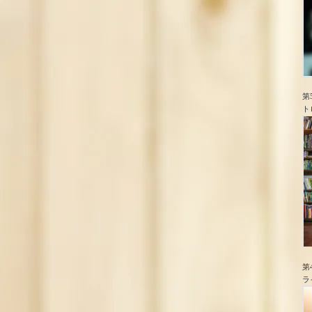
第
ト
第
ラ