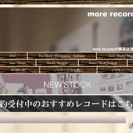
HOME
-
M
SSW
Post Rock / Electronica / Ambient
Club / Dance Mus
Jazz / Funk
World / Reggae
Piano / PostClassical
PUSH UP!
ジャケットから聴く。
イヤホン・ヘ