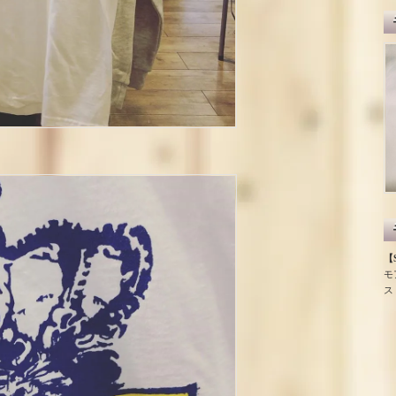
【S
モ
ス