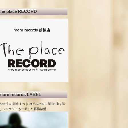
the place RECORD
more records LABEL
Heidi】の記念すべき1stアルバムに新曲4曲を追
しジャケットも一新した再構築盤。