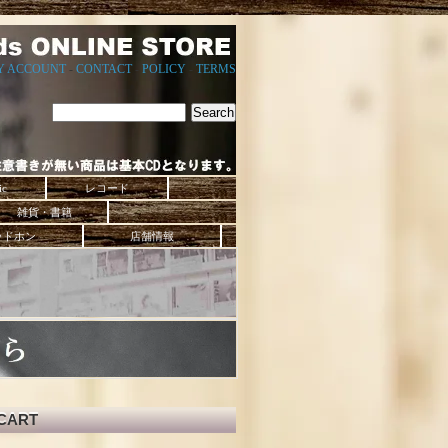
Y ACCOUNT
-
CONTACT
-
POLICY
-
TERMS
ic
レコード
雑貨・書籍
ッドホン
店舗情報
CART