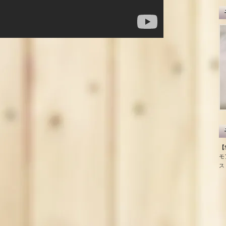
【S
モ
ス