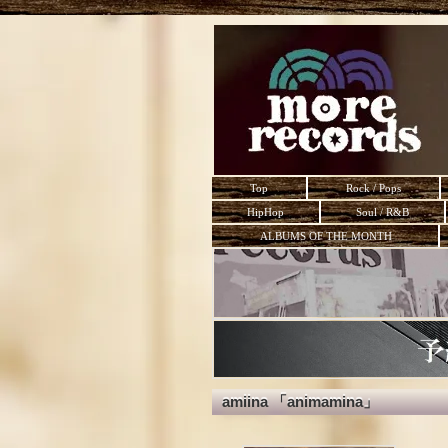
Top
Rock / Pops
HipHop
Soul / R&B
ALBUMS OF THE MONTH
amiina 「animamina」