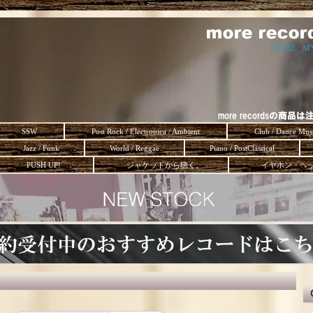
HOME
-
M
SSW
Post Rock / Electronica / Ambient
Club / Dance Mus
Jazz / Funk
World / Reggae
Piano / PostClassical
PUSH UP!
ジャケットから聴く。
イヤホン・ヘ