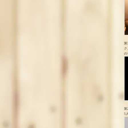
第
ク
の
第
5