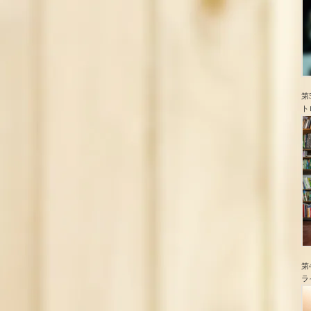
第
ト
第
ラ