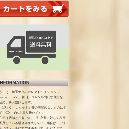
INFORMATION
うこそ！埼玉大宮のセレクト"CD"ショップ、
ore records へ。 新旧、ジャンル問わず良質な
音楽」をお届けします。
「LP」や「カセット」等の表記のないものはす
て「CD」でのお取り扱いです。
在庫は店舗と共有です。ご注文数に対して在庫
不足している場合や完売している場合は、ご注
完了後メールにてご連絡させていただきます。