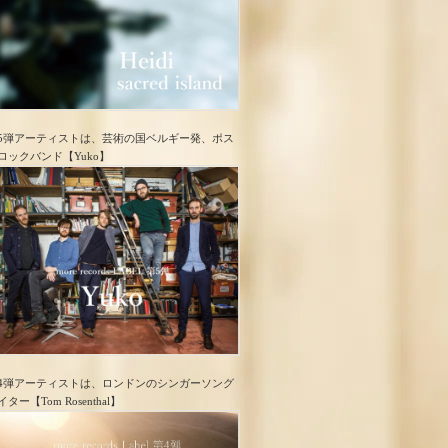
5弾アーティストは、芸術の国ベルギー発、ポス
ロック​バンド【Yuko】
4弾アーティストは、ロンドンのシンガーソング
イター【Tom Rosenthal】