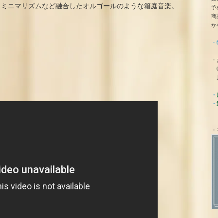
、ミニマリズムなど融合したオルゴールのような箱庭音楽。
予
商
か
・
・
0
月
・
・
・