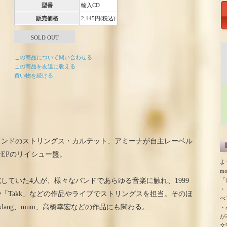
型番
輸入CD
販売価格
2,145円(税込)
SOLD OUT
この商品について問い合わせる
この商品を友達に教える
買い物を続ける
ランドのストリングス・カルテット、アミーナが自主レーベル
EPのリイシュー盤。
よ
m
「
していた4人が、様々なバンドであらゆる音楽に触れ、1999
・
や「Takk」などの作品やライブでストリングスを担当。そのほ
べ
ed、Efterklang、mum、高橋幸宏などの作品にも関わる。
・
が
文