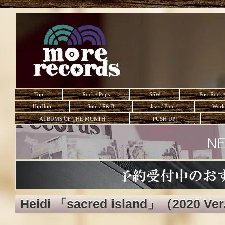
Top
Rock / Pops
SSW
Post Rock 
HipHop
Soul / R&B
Jazz / Funk
Worl
ALBUMS OF THE MONTH
PUSH UP!
Heidi 「sacred island」（2020 Ve