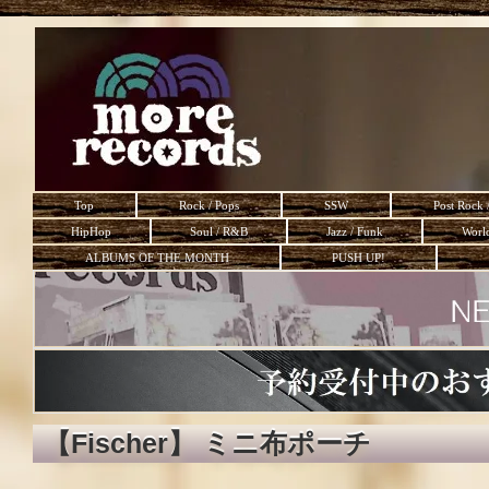
Top
Rock / Pops
SSW
Post Rock 
HipHop
Soul / R&B
Jazz / Funk
Worl
ALBUMS OF THE MONTH
PUSH UP!
【Fischer】 ミニ布ポーチ