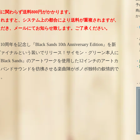
予
商
に関わらず送料800円がかかります。
か
されますと、システム上の都合により送料が重複されますが、
・
ただき、メールにてお知らせ致します。ご了承ください。
・
0
年を記念し『Black Sands 10th Anniversary Edition』を新
月
ヴァイナルという装いでリリース！サイモン・グリーン本人に
ack Sands』のアートワークを使用した12インチのアートカ
・
・
ラバンドサウンドを彷彿させる楽曲陣がボノボ独特の叙情的で
る。
・