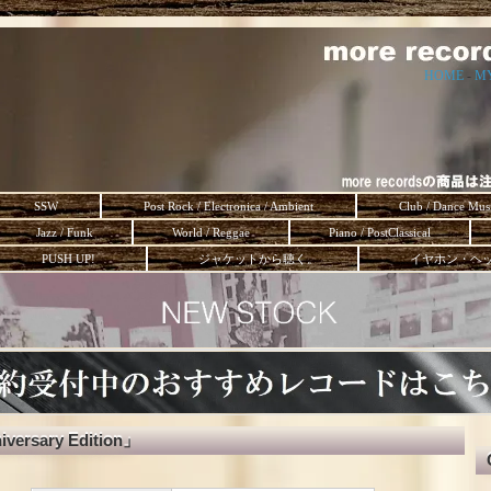
HOME
-
M
SSW
Post Rock / Electronica / Ambient
Club / Dance Mus
Jazz / Funk
World / Reggae
Piano / PostClassical
PUSH UP!
ジャケットから聴く。
イヤホン・ヘ
iversary Edition」