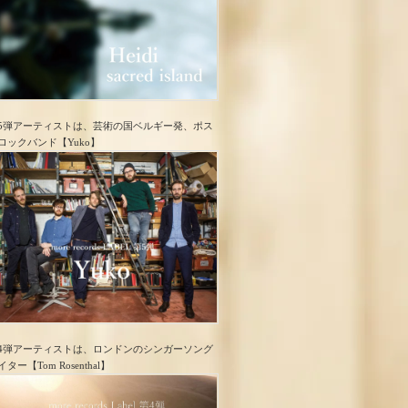
5弾アーティストは、芸術の国ベルギー発、ポス
ロック​バンド【Yuko】
4弾アーティストは、ロンドンのシンガーソング
イター【Tom Rosenthal】