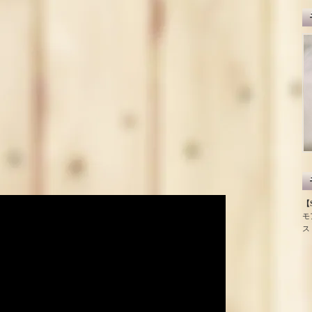
【S
モ
ス