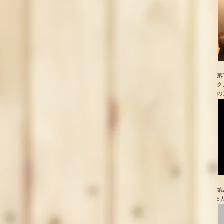
第
ク
の
第
5