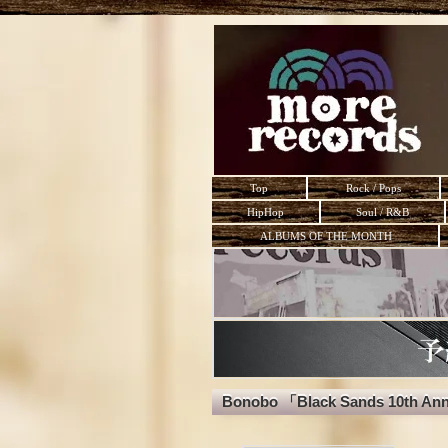
Top
Rock / Pops
HipHop
Soul / R&B
ALBUMS OF THE MONTH
Bonobo 「Black Sands 10th Ann