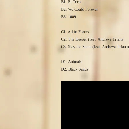
B1. El Toro
B2. We Could Forever
B3. 1009
C1. All in Forms
C2. The Keeper (feat. Andreya Triana)
C3. Stay the Same (feat. Andreya Triana)
D1. Animals
D2. Black Sands