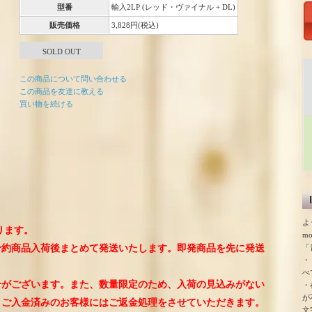
型番
輸入2LP (レッド・ヴァイナル + DL)
販売価格
3,828円(税込)
SOLD OUT
この商品について問い合わせる
この商品を友達に教える
買い物を続ける
よ
ります。
m
「
予約商品入荷後まとめて発送いたします。即発商品を先に発送
・
。
べ
合がございます。また、数量限定のため、入荷の見込みがない
・
が
、ご入金済みのお客様にはご返金処理をさせていただきます。
文