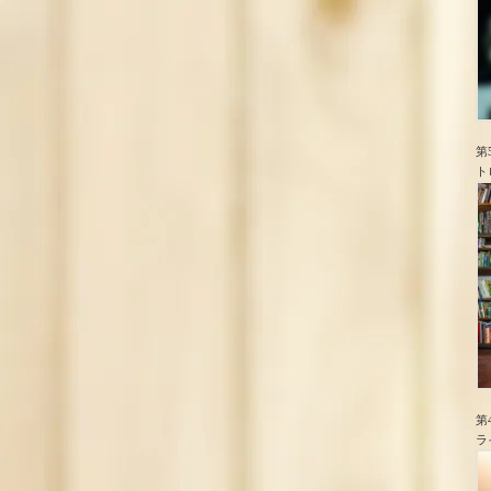
第
ト
第
ラ