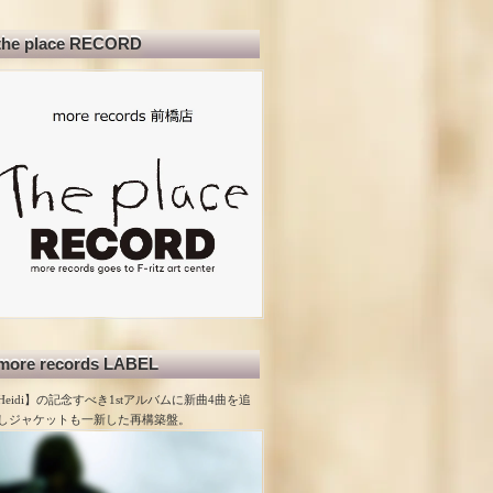
the place RECORD
more records LABEL
Heidi】の記念すべき1stアルバムに新曲4曲を追
しジャケットも一新した再構築盤。