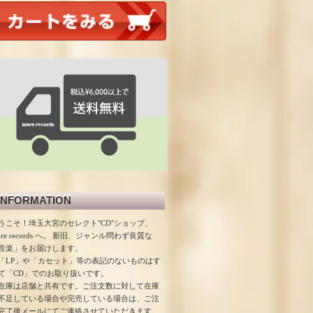
INFORMATION
うこそ！埼玉大宮のセレクト"CD"ショップ、
ore records へ。 新旧、ジャンル問わず良質な
音楽」をお届けします。
「LP」や「カセット」等の表記のないものはす
て「CD」でのお取り扱いです。
在庫は店舗と共有です。ご注文数に対して在庫
不足している場合や完売している場合は、ご注
完了後メールにてご連絡させていただきます。