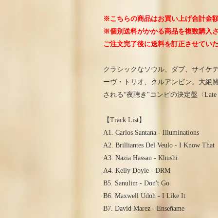
※こちらの商品はお買い上げ合計金額
※個別送料がかかる商品を複数購入
ご注文完了後に送料を訂正させてい
クラシックなソウル、ダブ、サイケ
ーヴ・トリオ、クルアンビン。大絶賛さ
される“夜聴き"コンピの決定盤〈Late N
【Track List】
A1. Carlos Santana - Illuminations
A2. Brilliantes Del Veulo - I Know That
A3. Nazia Hassan - Khushi
A4. Kelly Doyle - DRM
B5. Sanulim - Don't Go
B6. Maxwell Udoh - I Like It
B7. David Marez - Enseñame