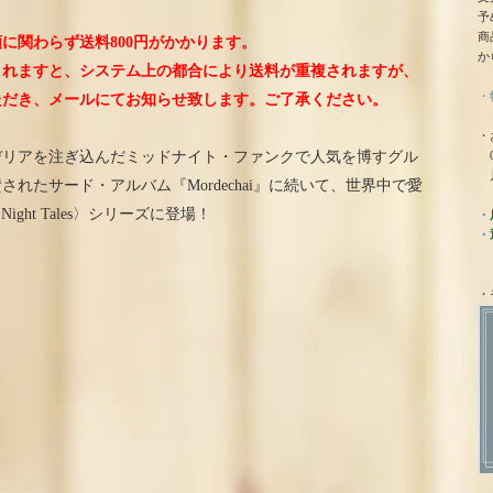
予
商
に関わらず送料800円がかかります。
か
されますと、システム上の都合により送料が重複されますが、
・
ただき、メールにてお知らせ致します。ご了承ください。
・
0
デリアを注ぎ込んだミッドナイト・ファンクで人気を博すグル
月
れたサード・アルバム『Mordechai』に続いて、世界中で愛
ight Tales〉シリーズに登場！
・
・
・