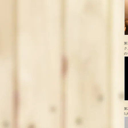
第
ク
の
第
5