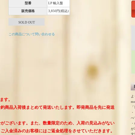
型番
LP 輸入盤
販売価格
3,850円(税込)
SOLD OUT
この商品について問い合わせる
よ
ります。
m
「
予約商品入荷後まとめて発送いたします。即発商品を先に発送
・
。
べ
合がございます。また、数量限定のため、入荷の見込みがない
・
が
、ご入金済みのお客様にはご返金処理をさせていただきます。
文