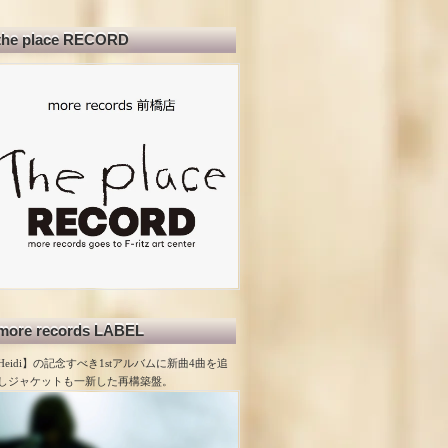
the place RECORD
more records LABEL
Heidi】の記念すべき1stアルバムに新曲4曲を追
しジャケットも一新した再構築盤。