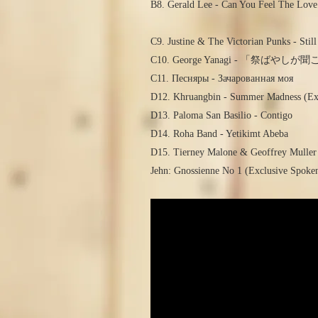
B8. Gerald Lee - Can You Feel The Love
C9. Justine & The Victorian Punks - Stil
C10. George Yanagi - 「祭ばや
C11. Песняры - Зачарованная моя
D12. Khruangbin - Summer Madness (Exc
D13. Paloma San Basilio - Contigo
D14. Roha Band - Yetikimt Abeba
D15. Tierney Malone & Geoffrey Muller 
Jehn: Gnossienne No 1 (Exclusive Spoke