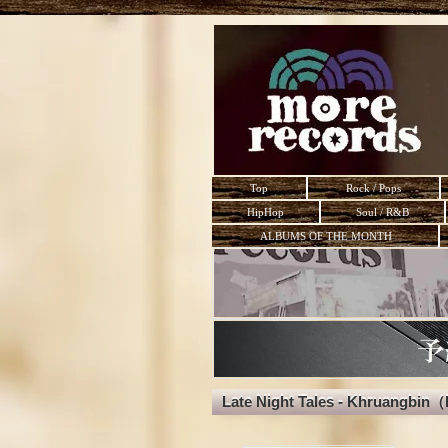
Top
Rock / Pops
HipHop
Soul / R&B
ALBUMS OF THE MONTH
Late Night Tales - Khruangbin