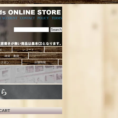
Y ACCOUNT
-
CONTACT
-
POLICY
-
TERMS
ic
レコード
雑貨・書籍
ッドホン
店舗情報
CART