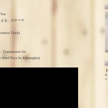
l You
しが聞こえる」のテーマ
lusive Track)
- Transmission for
n Word Piece by Khruangbin)
【S
モ
ス