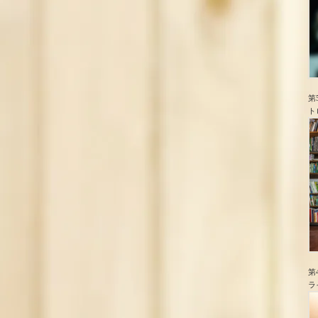
第
ト
第
ラ