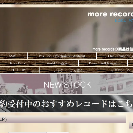
HOME
-
M
SSW
Post Rock / Electronica / Ambient
Club / Dance Mus
Jazz / Funk
World / Reggae
Piano / PostClassical
PUSH UP!
ジャケットから聴く。
イヤホン・ヘ
（LP）