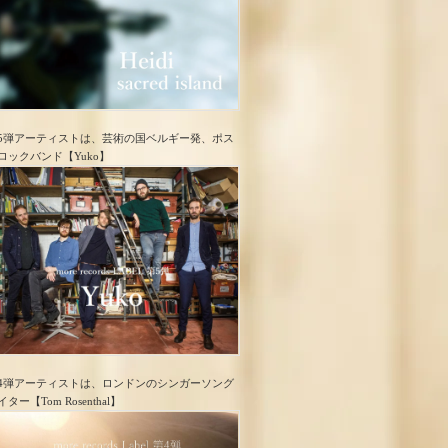
5弾アーティストは、芸術の国ベルギー発、ポス
ロック​バンド【Yuko】
4弾アーティストは、ロンドンのシンガーソング
イター【Tom Rosenthal】