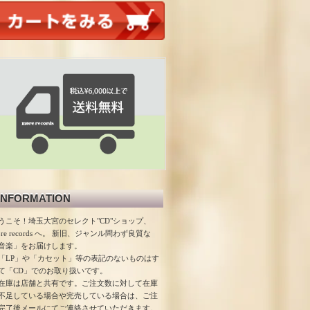
INFORMATION
うこそ！埼玉大宮のセレクト"CD"ショップ、
ore records へ。 新旧、ジャンル問わず良質な
音楽」をお届けします。
「LP」や「カセット」等の表記のないものはす
て「CD」でのお取り扱いです。
在庫は店舗と共有です。ご注文数に対して在庫
不足している場合や完売している場合は、ご注
完了後メールにてご連絡させていただきます。