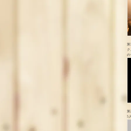
第
ク
の
第
5