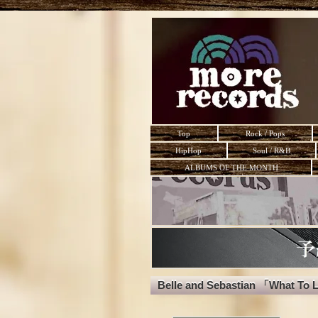
Top
Rock / Pops
HipHop
Soul / R&B
ALBUMS OF THE MONTH
Belle and Sebastian 「What T