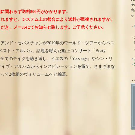
予
商
に関わらず送料800円がかかります。
か
されますと、システム上の都合により送料が重複されますが、
・
ただき、メールにてお知らせ致します。ご了承ください。
・
0
アンド・セバスチャンが2019年のワールド・ツアーからベス
月
スト・アルバム。話題を呼んだ船上コンサート「Boaty
9年の全てのテイクを聴き返し、イエスの『Yessongs』やシン・リ
・
・
us』などのライヴ・アルバムからインスピレーションを得て、さまざまな
って2枚組のヴォリュームへと編纂。
・