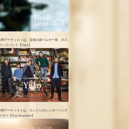
5弾アーティストは、芸術の国ベルギー発、ポス
ロック​バンド【Yuko】
4弾アーティストは、ロンドンのシンガーソング
イター【Tom Rosenthal】