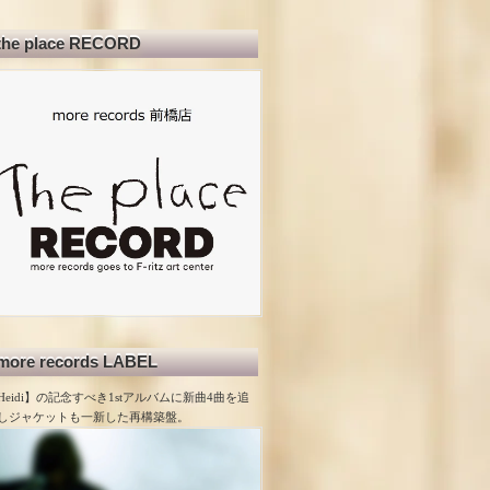
the place RECORD
more records LABEL
Heidi】の記念すべき1stアルバムに新曲4曲を追
しジャケットも一新した再構築盤。