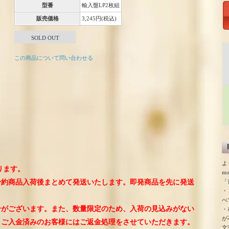
型番
輸入盤LP2枚組
販売価格
3,245円(税込)
SOLD OUT
この商品について問い合わせる
よ
ります。
m
「
予約商品入荷後まとめて発送いたします。即発商品を先に発送
・
。
べ
合がございます。また、数量限定のため、入荷の見込みがない
・
が
、ご入金済みのお客様にはご返金処理をさせていただきます。
文