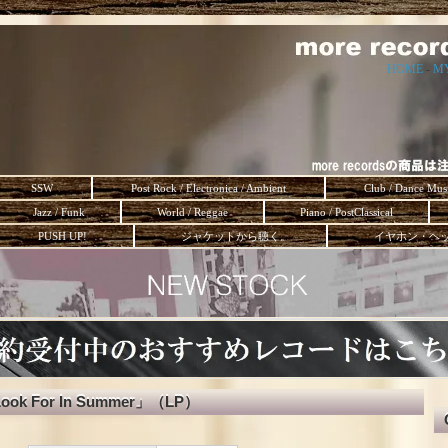
HOME
-
M
SSW
Post Rock / Electronica / Ambient
Club / Dance Mus
Jazz / Funk
World / Reggae
Piano / PostClassical
PUSH UP!
ジャケットから聴く。
イヤホン・ヘ
o Look For In Summer」（LP）