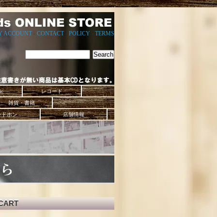
Y ACCOUNT
-
CONTACT
-
POLICY
-
TERMS
ic
レコード
雑貨・書籍
ッドホン
店舗情報
CART