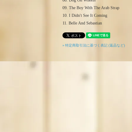
08. Dog On Wheels
09. The Boy With The Arab Strap
10. I Didn't See It Coming
11. Belle And Sebastian
» 特定商取引法に基づく表記 (返品など)