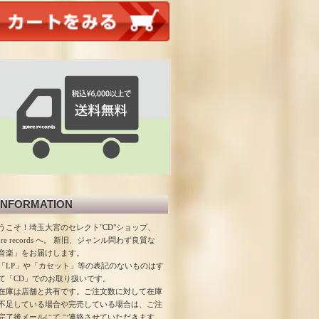
INFORMATION
うこそ！埼玉大宮のセレクト"CD"ショップ、
ore records へ。 新旧、ジャンル問わず良質な
音楽」をお届けします。
「LP」や「カセット」等の表記のないものはす
て「CD」でのお取り扱いです。
在庫は店舗と共有です。ご注文数に対して在庫
不足している場合や完売している場合は、ご注
完了後メールにてご連絡させていただきます。