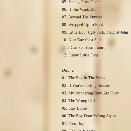
05. Seeing Other People
06. If She Wants Me
07. Beyond The Sunrise
08. Wrapped Up In Books
09. Little Lou, Ugly Jack, Prophet John
10. Nice Day for a Sulk
11. I Can See Your Future
12. Funny Little Frog
Disc. 2
01. The Fox In The Snow
02. If You're Feeling Sinister
03. My Wandering Days Are Over
04. The Wrong Girl
05. Stay Loose
06. The Boy Done Wrong Again
07. Poor Boy