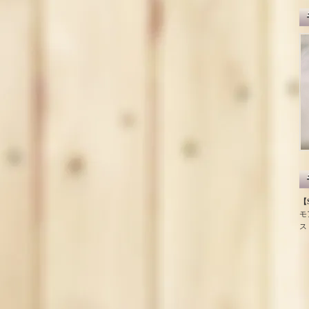
【S
モ
ス