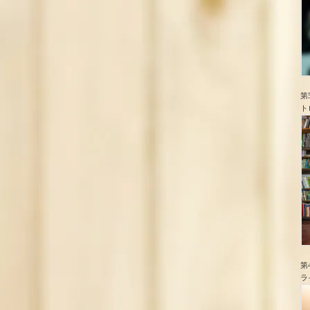
第
ト
第
ラ