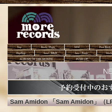
Top
Rock / Pops
SSW
Post Rock 
HipHop
Soul / R&B
Jazz / Funk
Worl
ALBUMS OF THE MONTH
PUSH UP!
Sam Amidon 「Sam Amidon」（