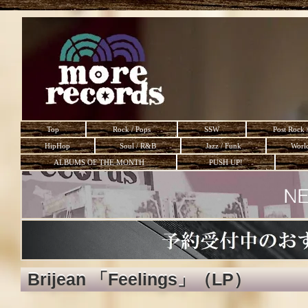
Top
Rock / Pops
SSW
Post Rock 
HipHop
Soul / R&B
Jazz / Funk
Worl
ALBUMS OF THE MONTH
PUSH UP!
Brijean 「Feelings」（LP）