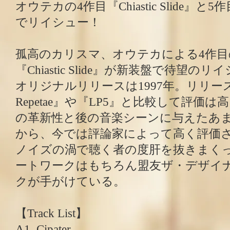
オウテカの4作目『Chiastic Slide』と
でリイシュー！
孤高のカリスマ、オウテカによる4作
『Chiastic Slide』が新装盤で待望
オリジナルリリースは1997年。リリース
Repetae』や『LP5』と比較して評価
の革新性と後の音楽シーンに与えたあ
から、今では評論家によって高く評価
ノイズの渦で聴く者の度肝を抜きまく
ートワークはもちろん盟友ザ・デザイ
クが手がけている。
【Track List】
A1. Cipater