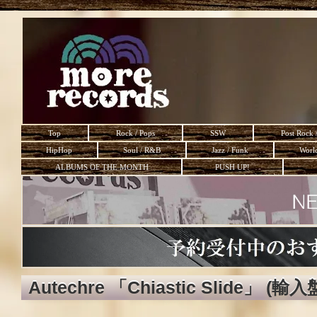
Top
Rock / Pops
SSW
Post Rock 
HipHop
Soul / R&B
Jazz / Funk
Worl
ALBUMS OF THE MONTH
PUSH UP!
Autechre 「Chiastic Slide」 (輸