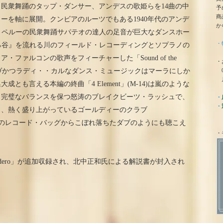
民衆舞踊のタップ・ダンサー、アンデスの歌姫らを14曲の中
予
商
ーを軸に展開。クンビアのルーツでもある1940年代のアンデ
か
(M-6)、ペルーの民衆舞踊サパテオの達人の足音が巨大なダンスホー
・
、『聖なる谷』を流れる川のフィールド・レコーディングとソプラノの
ファルコンの歌声をフィーチャーした「Sound of the
・
0
ミティヴかつラディ・・カルなダンス・ミュージックはマーラにしか
月
とも言える本編の終曲「4 Element」(M-14)は嵐のような
と完璧なバランスを保つ怒涛のブレイクビーツ・ラッシュで、
・
・
曜日、熱く盛り上がっているゴールディーのクラブ
スコットのレコード・バッグからこぼれ落ちたダブのようにも聴こえ
・
dero」が追加収録され、北中正和氏による解説書が封入され