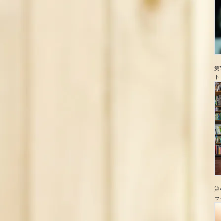
第
ト
第
ラ