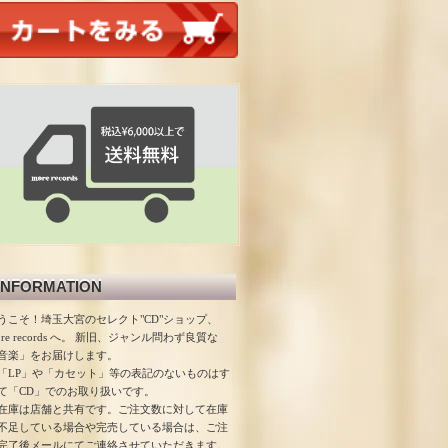
INFORMATION
うこそ！埼玉大宮のセレクト"CD"ショップ、
ore records へ。 新旧、ジャンル問わず良質な
音楽」をお届けします。
「LP」や「カセット」等の表記のないものはす
て「CD」でのお取り扱いです。
在庫は店舗と共有です。ご注文数に対して在庫
不足している場合や完売している場合は、ご注
完了後メールにてご連絡させていただきます。