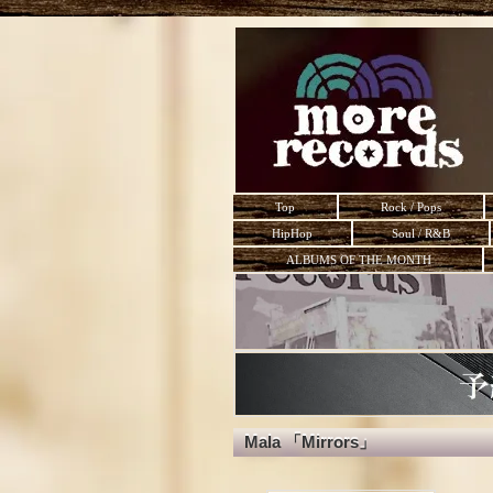
Top
Rock / Pops
HipHop
Soul / R&B
ALBUMS OF THE MONTH
Mala 「Mirrors」