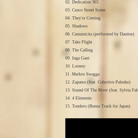
02. Dedication 365
03. Cusco Street Scene
04. They're Coming
05. Shadows
06. Cunumicita (performed by Danitse)
07. Take Flight
08. The Calling
09. Inga Gani
10. Looney
11. Markos Swagga
12. Zapateo (feat. Colectivo Palenke)
13. Sound Of The River (feat. Sylvia Fal
14. 4 Elements
15. Tondero (Bonus Track for Japan)