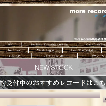
HOME
-
M
SSW
Post Rock / Electronica / Ambient
Club / Dance Mus
Jazz / Funk
World / Reggae
Piano / PostClassical
PUSH UP!
ジャケットから聴く。
イヤホン・ヘ