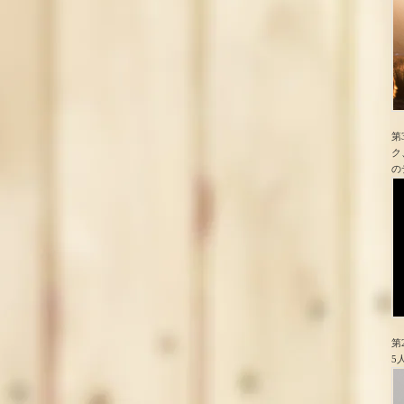
第
ク
の
第
5