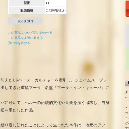
型番
CD
販売価格
2,420円(税込)
SOLD OUT
この商品について問い合わせる
この商品を友達に教える
買い物を続ける
与えたUKベース・カルチャーを牽引し、ジェイムス・ブレ
み出してきた重鎮マーラ、名盤『マーラ・イン・キューバ』に
よ
m
「
ーバに続いて、ペルーの伝統的文化や音楽を深く追求し、自身
・
邂逅を果たした作品。
べ
・
が
を繰り返し訪れたことによって生まれた本作は、地元のアフ
文