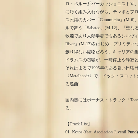
ロ・ペルー系パーカッショニストや、
に巧く組み入れながら、テンポとフロ
ス民謡のカバー「Cunumicita」
ルで舞う「Sabateo」(M-12)
歌姫であり人類学者でもあるシルヴィア・
River」(M-13)をはじめ、プリ
創り得ない賜物だろう。キャリアの集大成
ドラムスの喧騒が、一時停止や静寂
それはまるで1995年のある暑い日
〈Metalheadz〉で、ドック・
る逸曲!
国内盤にはボーナス・トラック「Ton
る。
【Track List】
01. Kotos (feat. Asociacion Juvenil Puno)