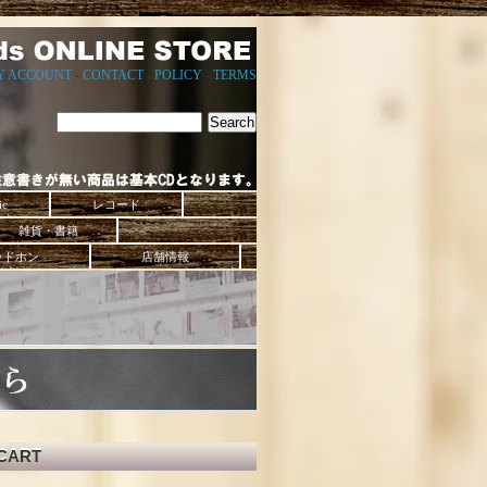
Y ACCOUNT
-
CONTACT
-
POLICY
-
TERMS
ic
レコード
雑貨・書籍
ッドホン
店舗情報
CART