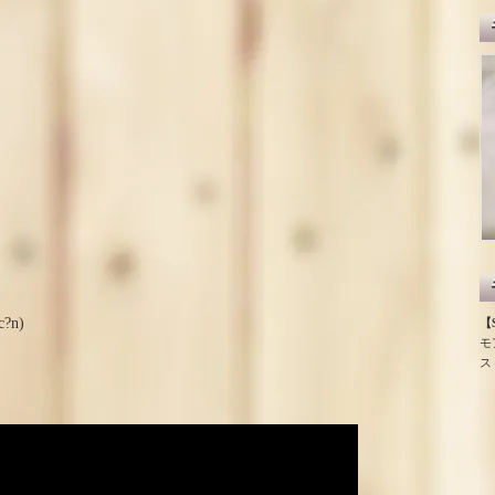
c?n)
【S
モ
ス