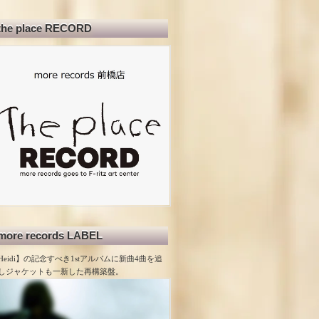
the place RECORD
more records LABEL
Heidi】の記念すべき1stアルバムに新曲4曲を追
しジャケットも一新した再構築盤。