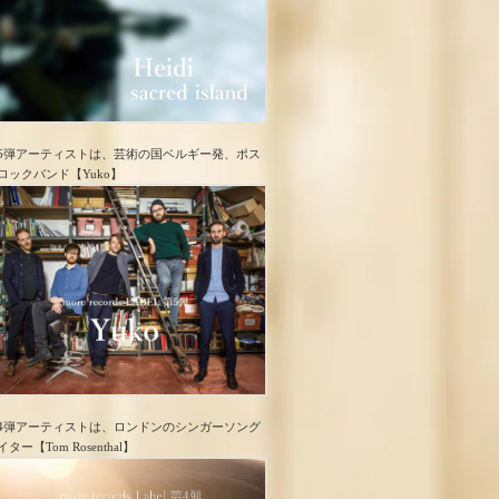
5弾アーティストは、芸術の国ベルギー発、ポス
ロック​バンド【Yuko】
4弾アーティストは、ロンドンのシンガーソング
イター【Tom Rosenthal】