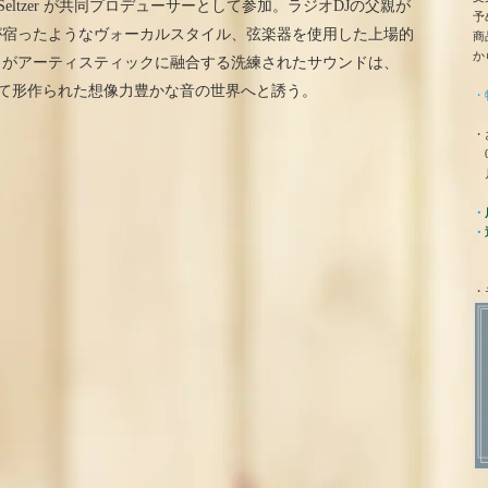
Seltzer が共同プロデューサーとして参加。ラジオDJの父親が
予
が宿ったようなヴォーカルスタイル、弦楽器を使用した上場的
商
か
クがアーティスティックに融合する洗練されたサウンドは、
よって形作られた想像力豊かな音の世界へと誘う。
・
・
0
月
・
・
・