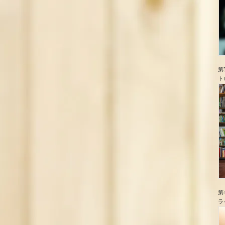
第
ト
第
ラ