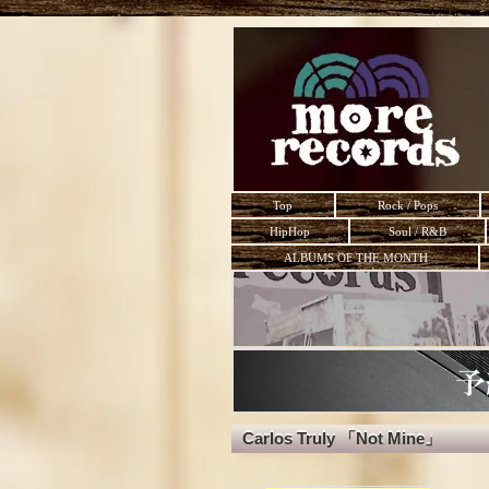
Top
Rock / Pops
HipHop
Soul / R&B
ALBUMS OF THE MONTH
Carlos Truly 「Not Mine」