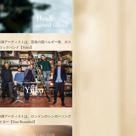
5弾アーティストは、芸術の国ベルギー発、ポス
ロック​バンド【Yuko】
4弾アーティストは、ロンドンのシンガーソング
イター【Tom Rosenthal】