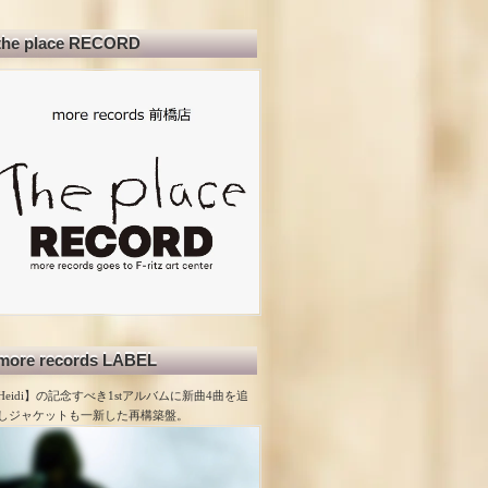
the place RECORD
more records LABEL
Heidi】の記念すべき1stアルバムに新曲4曲を追
しジャケットも一新した再構築盤。