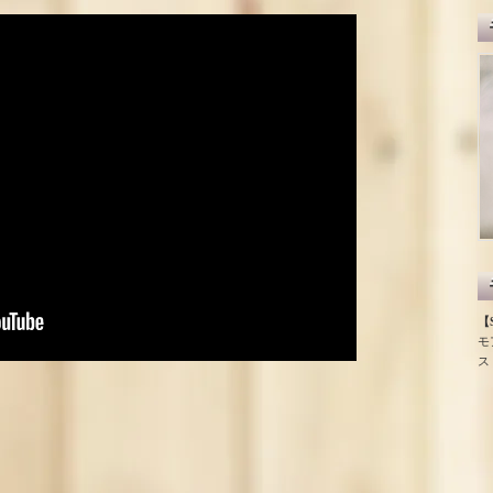
【S
モ
ス