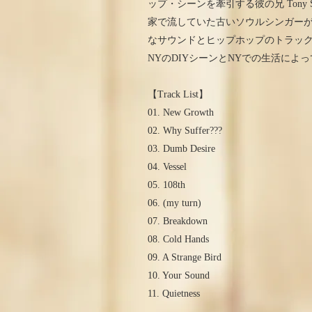
ップ・シーンを牽引する彼の兄 Tony 
家で流していた古いソウルシンガー
なサウンドとヒップホップのトラッ
NYのDIYシーンとNYでの生活に
【Track List】
01. New Growth
02. Why Suffer???
03. Dumb Desire
04. Vessel
05. 108th
06. (my turn)
07. Breakdown
08. Cold Hands
09. A Strange Bird
10. Your Sound
11. Quietness