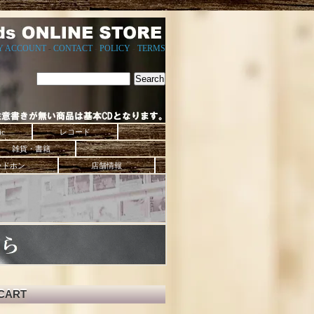
Y ACCOUNT
-
CONTACT
-
POLICY
-
TERMS
ic
レコード
雑貨・書籍
ッドホン
店舗情報
CART