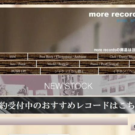
HOME
-
M
SSW
Post Rock / Electronica / Ambient
Club / Dance Mus
Jazz / Funk
World / Reggae
Piano / PostClassical
PUSH UP!
ジャケットから聴く。
イヤホン・ヘ