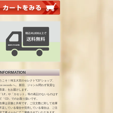
INFORMATION
うこそ！埼玉大宮のセレクト"CD"ショップ、
ore records へ。 新旧、ジャンル問わず良質な
音楽」をお届けします。
「LP」や「カセット」等の表記のないものはす
て「CD」でのお取り扱いです。
在庫は店舗と共有です。ご注文数に対して在庫
不足している場合や完売している場合は、ご注
完了後メールにてご連絡させていただきます。