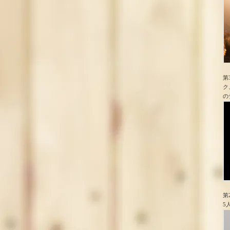
第
ク
の
第
5