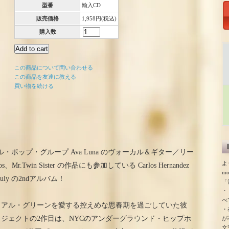
型番
輸入CD
販売価格
1,958円(税込)
購入数
この商品について問い合わせる
この商品を友達に教える
買い物を続ける
ポップ・グループ Ava Luna のヴォーカル＆ギター／リー
よ
smos、Mr.Twin Sister の作品にも参加している Carlos Hernandez
m
uly の2ndアルバム！
「
・
べ
とアル・グリーンを愛する控えめな思春期を過ごしていた彼
・
ジェクトの2作目は、NYCのアンダーグラウンド・ヒップホ
が
文