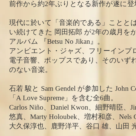
前作から約2年ぶりとなる新作が遂に登
現代に於いて「音楽的である」ことと
い続けてきた 岡田拓郎 が2年の歳月を
アルバム 『Betsu No Jikan』。
アンビエント・ジャズ、フリーインプ
電子音響、ポップスであり、そのいず
のない音楽。
石若 駿と Sam Gendel が参加した John C
「A Love Supreme」を含む全6曲。
Carlos Niño、Daniel Kwon、細野晴臣、J
悠真、Marty Holoubek、増村和彦、Nels 
大久保淳也、鹿野洋平、谷口 雄、山田 