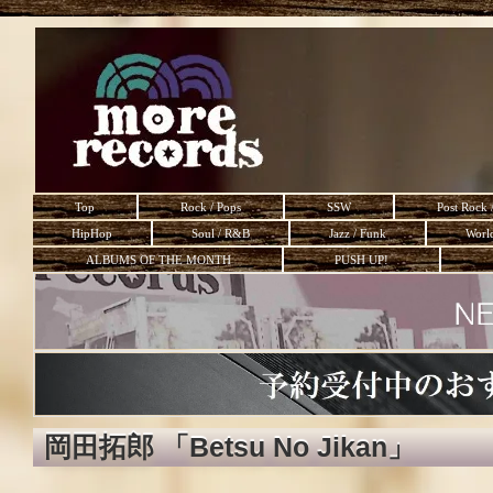
Top
Rock / Pops
SSW
Post Rock 
HipHop
Soul / R&B
Jazz / Funk
Worl
ALBUMS OF THE MONTH
PUSH UP!
岡田拓郎 「Betsu No Jikan」