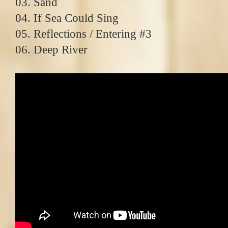
03. Sand
04. If Sea Could Sing
05. Reflections / Entering #3
06. Deep River