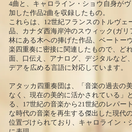
4曲と、キャロライン・ショウ自身が
加した作品2曲を収録したもの。
これらは、12世紀フランスのトルヴェ
品、カナダ西海岸沖のスウィック(ガリ
林にある木への捧げた作品、ベートー
楽四重奏に密接に関連したもので、ど
面、口伝え、アナログ、デジタルなど
デアを広める言語に対応しています。
アタッカ四重奏団は、「音楽の過去の
なく、現在の美的に活かされている」
る、17世紀の音楽から21世紀のレパー
な時代の音楽を再生する傑出した現代
位置づけられており、キャロライン・
に表現。