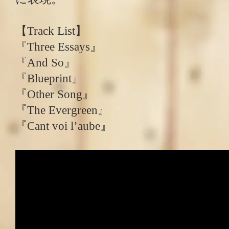
【Track List】
『Three Essays』
『And So』
『Blueprint』
『Other Song』
『The Evergreen』
『Cant voi l’aube』