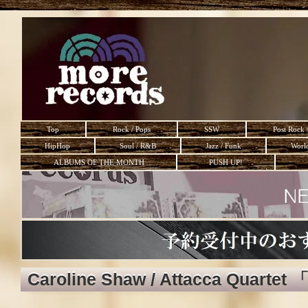
Top
Rock / Pops
SSW
Post Rock 
HipHop
Soul / R&B
Jazz / Funk
Worl
ALBUMS OF THE MONTH
PUSH UP!
Caroline Shaw / Attacca Quartet