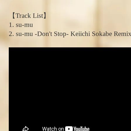
【Track List】
1. su-mu
2. su-mu -Don't Stop- Keiichi Sokabe Remi