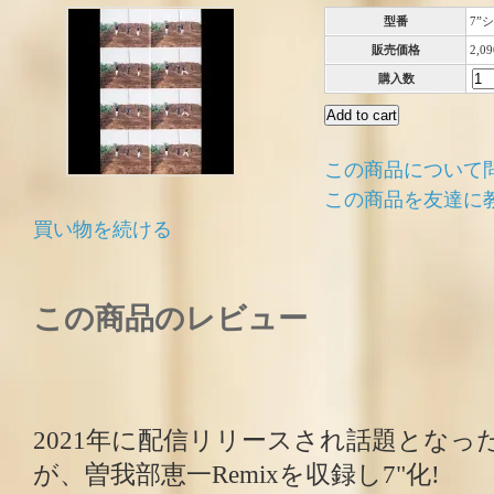
型番
7”
販売価格
2,0
購入数
この商品について
この商品を友達に
買い物を続ける
この商品のレビュー
2021年に配信リリースされ話題となった楽
が、曽我部恵一Remixを収録し7"化!