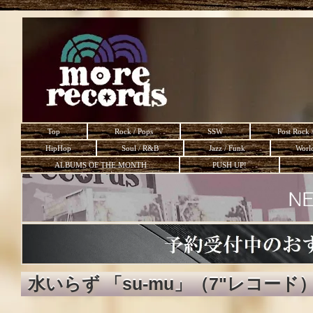
Top
Rock / Pops
SSW
Post Rock 
HipHop
Soul / R&B
Jazz / Funk
Worl
ALBUMS OF THE MONTH
PUSH UP!
水いらず 「su-mu」（7"レコード