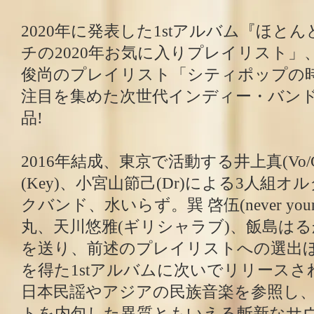
2020年に発表した1stアルバム『ほと
チの2020年お気に入りプレイリスト」、「
俊尚のプレイリスト「シティポップの
注目を集めた次世代インディー・バン
品!
2016年結成、東京で活動する井上真(Vo/
(Key)、小宮山節己(Dr)による3人組
クバンド、水いらず。巽 啓伍(never youn
丸、天川悠雅(ギリシャラブ)、飯島はる
を送り、前述のプレイリストへの選出
を得た1stアルバムに次いでリリースされた
日本民謡やアジアの民族音楽を参照し
トを内包した異質ともいえる斬新なサ