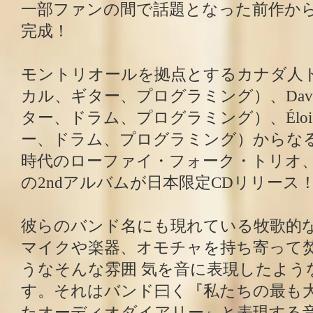
一部ファンの間で話題となった前作から
完成！
モントリオールを拠点とするカナダ人ト
カル、ギター、プログラミング）、Dav
ター、ドラム、プログラミング）、Élo
ー、ドラム、プログラミング）からな
時代のローファイ・フォーク・トリオ、Aftern
の2ndアルバムが日本限定CDリリース
彼らのバンド名にも現れている牧歌的
マイクや楽器、オモチャを持ち寄って
うなそんな雰囲 気を音に表現したよう
す。それはバンド曰く『私たちの最も
たオーディオダイアリー』と表現する