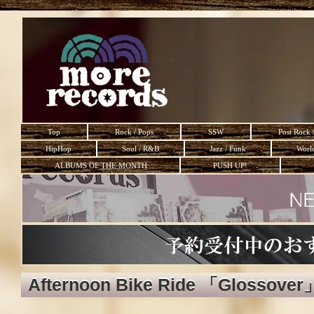
Top
Rock / Pops
SSW
Post Rock 
HipHop
Soul / R&B
Jazz / Funk
Worl
ALBUMS OF THE MONTH
PUSH UP!
Afternoon Bike Ride 「Glossover