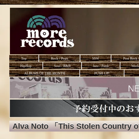
Top
Rock / Pops
SSW
Post Rock 
HipHop
Soul / R&B
Jazz / Funk
Worl
ALBUMS OF THE MONTH
PUSH UP!
Alva Noto 「This Stolen Country 