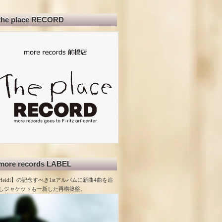
the place RECORD
more records LABEL
Heidi】の記念すべき1stアルバムに新曲4曲を追
しジャケットも一新した再構築盤。