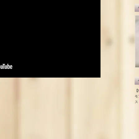
【S
モ
ス