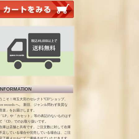
INFORMATION
うこそ！埼玉大宮のセレクト"CD"ショップ、
ore records へ。 新旧、ジャンル問わず良質な
音楽」をお届けします。
「LP」や「カセット」等の表記のないものはす
て「CD」でのお取り扱いです。
在庫は店舗と共有です。ご注文数に対して在庫
不足している場合や完売している場合は、ご注
完了後メールにてご連絡させていただきます。