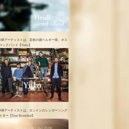
5弾アーティストは、芸術の国ベルギー発、ポス
ロック​バンド【Yuko】
4弾アーティストは、ロンドンのシンガーソング
イター【Tom Rosenthal】