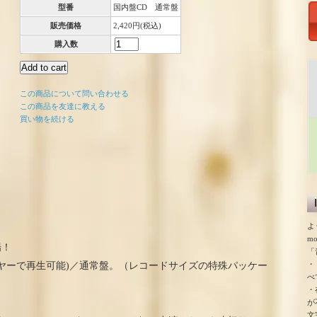
型番
国内盤CD 通常盤
販売価格
2,420円(税込)
購入数
この商品について問い合わせる
この商品を友達に教える
買い物を続ける
よ
m
場！
「
・
レーヤーで再生可能)／通常盤。（レコードサイズの特殊パッケー
べ
・
が
文