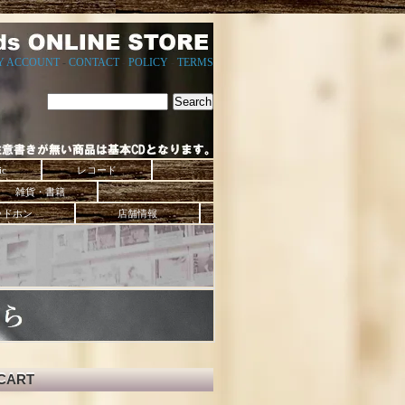
Y ACCOUNT
-
CONTACT
-
POLICY
-
TERMS
ic
レコード
雑貨・書籍
ッドホン
店舗情報
CART