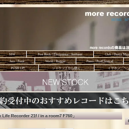
HOME
-
M
SSW
Post Rock / Electronica / Ambient
Club / Dance Mus
Jazz / Funk
World / Reggae
Piano / PostClassical
PUSH UP!
ジャケットから聴く。
イヤホン・ヘ
Life Recorder 21f / in a room7 F760」