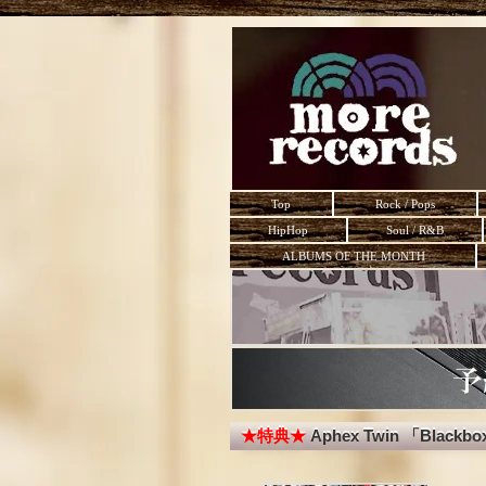
Top
Rock / Pops
HipHop
Soul / R&B
ALBUMS OF THE MONTH
★特典★
Aphex Twin 「Blackbox 