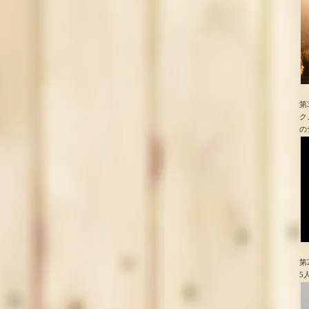
第
ク
の
第
5