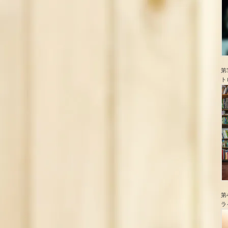
第
ト
第
ラ