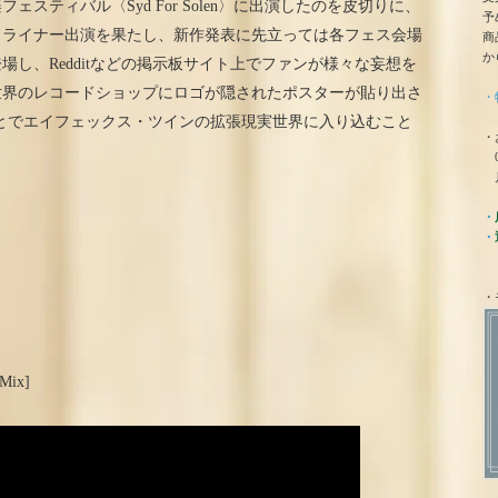
フェスティバル〈Syd For Solen〉に出演したのを皮切りに、
予
ドライナー出演を果たし、新作発表に先立っては各フェス会場
商
か
し、Redditなどの掲示板サイト上でファンが様々な妄想を
世界のレコードショップにロゴが隠されたポスターが貼り出さ
・
とでエイフェックス・ツインの拡張現実世界に入り込むこと
・
0
月
・
・
・
 Mix]