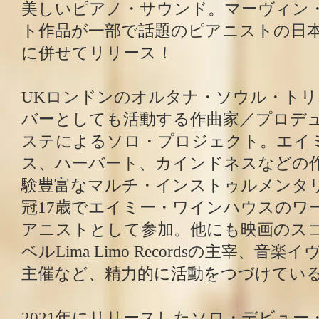
美しいピアノ・サウンド。マーヴィン
ト作品が一部で話題のピアニストの日本
に併せてリリース！
UKロンドンのオルタナ・ソウル・ト
バーとしても活動する作曲家／プロデ
ステによるソロ・プロジェクト。エイ
ス、ハーバート、カインドネスなどの
験豊富なマルチ・インストゥルメンタ
冠17歳でエイミー・ワインハウスのワ
アニストとして参加。他にも映画のス
ベルLima Limo Recordsの主宰、音楽
主催など、精力的に活動をつづけてい
2021年にリリースしたソロ・デビュー・ア