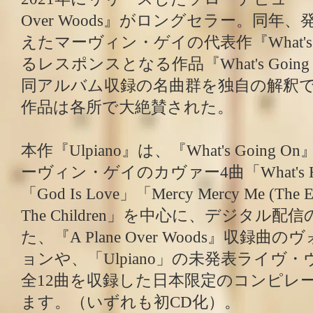
Over Woods』がロングセラー。同年
えたマーヴィン・ゲイの代表作『What's G
るレスポンスとなる作品『What's Goin
同アルバム収録の名曲群を独自の解釈
作品は各所で大絶賛された。
本作『Ulpiano』は、『What's Goin
ーヴィン・ゲイのカヴァー4曲「What's Happe
「God Is Love」「Mercy Mercy Me (The 
The Children」を中心に、デジタル
た、『A Plane Over Woods』収録
ョンや、「Ulpiano」の未発表ライヴ
全12曲を収録した日本限定のコンピレ
ます。（いずれも初CD化）。