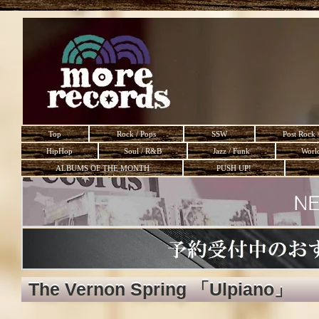
Top
Rock / Pops
SSW
Post Rock 
HipHop
Soul / R&B
Jazz / Funk
Worl
ALBUMS OF THE MONTH
PUSH UP!
The Vernon Spring 「Ulpiano」