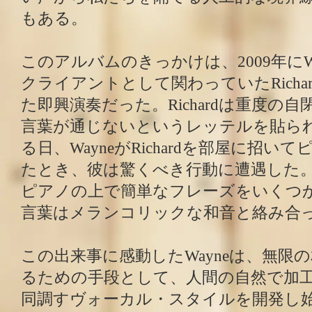
もある。
このアルバムのきっかけは、2009年にW
クライアントとして関わっていたRicha
た即興演奏だった。Richardは重度の
言葉が通じないというレッテルを貼ら
る日、WayneがRichardを部屋に招
たとき、彼は驚くべき行動に遭遇した。Ric
ピアノの上で簡単なフレーズをいくつ
言葉はメランコリックな和音と絡み合
この出来事に感動したWayneは、無限
るための手段として、人間の自然で加
同調すヴォーカル・スタイルを開発し