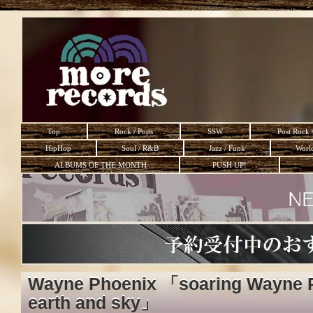
Top
Rock / Pops
SSW
Post Rock 
HipHop
Soul / R&B
Jazz / Funk
Worl
ALBUMS OF THE MONTH
PUSH UP!
Wayne Phoenix 「soaring Wayne P
earth and sky」