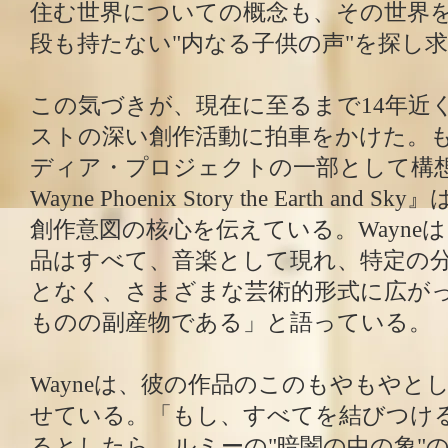
住む世界についての概念も、その世界
段も持たない"内なる子供の声"を探し
この気づきが、現在に至るまで14年近
ストの深い創作活動に拍車をかけた。
ディア・プロジェクトの一部として構想され
Wayne Phoenix Story the Earth a
創作意図の核心を伝えている。Wayne
品はすべて、音楽として現れ、特定の
となく、さまざまな芸術的形式に広が
ものの副産物である」と語っている。
Wayneは、彼の作品のこのもやもやと
せている。「もし、すべてを結びつけ
るとしたら、ルミーの"暗闇の中の象"