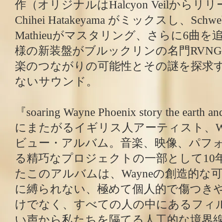
作（オリジナルはHalcyon Veilから
Chihei Hatakeyama がミックスし、Schweb
Mathieuがマスタリング、さらに6曲
様の新装盤がブルックリンの名門RVNG In
楽のつながりの可能性とその謎を探求
ないサウンド。
『soaring Wayne Phoenix story the ear
にまたがるイギリス人アーティスト、Wayne
ビュー・アルバム。音楽、映像、パフ
る精巧なプロジェクトの一部として10
たこのアルバムは、Wayneの創造的な
に縛られない、極めて個人的で傷つき
けでなく、すべての人の中にあるフィ
い声から私たちを隔てる人工的な境界