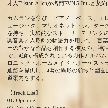
才人Tristan Allenが名門RVNG Intl.と契
ガムランを学び、ピアノ、ベース、エ
ュージック、マリオネット・シアター
を持ち、実験的なストーリーテリング
楽音楽と人形劇の物語力を用いて、言
ーの豊かな作品を創作する彼女の、神話
で、4編で構成されている力作アルバ
ロニック・ホームメイド・オーケスト
通路を提供し、4幕の異形の領域と幽玄
道案内をする。
【Track List】
01. Opening
02. Act I: Stars and Moon