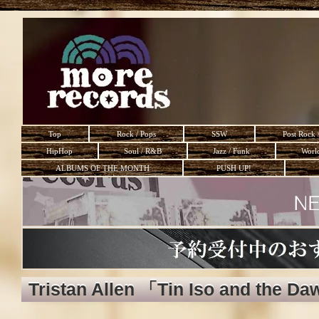
Top
Rock / Pops
SSW
Post Rock 
HipHop
Soul / R&B
Jazz / Funk
Worl
ALBUMS OF THE MONTH
PUSH UP!
Tristan Allen 「Tin Iso and the D