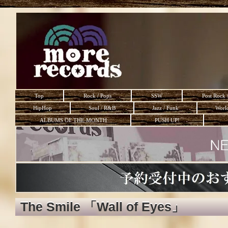
Top
Rock / Pops
SSW
Post Rock 
HipHop
Soul / R&B
Jazz / Funk
Worl
ALBUMS OF THE MONTH
PUSH UP!
The Smile 「Wall of Eyes」