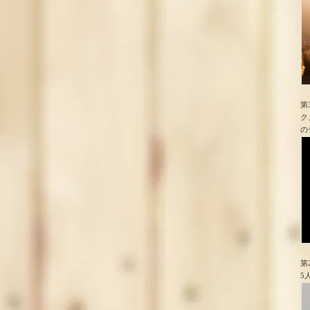
第
ク
の
第
5