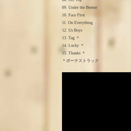
09. Under the Breeze
10. Face First
11. On Everything
12. Us Boys
13. Tag ＊
14. Lucky ＊
15. Thanks ＊
＊ボーナストラック