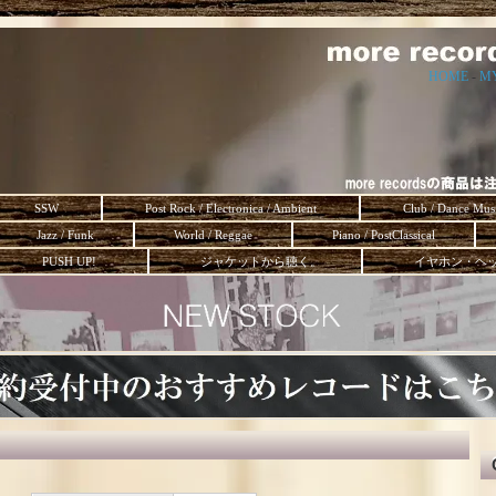
HOME
-
M
SSW
Post Rock / Electronica / Ambient
Club / Dance Mus
Jazz / Funk
World / Reggae
Piano / PostClassical
PUSH UP!
ジャケットから聴く。
イヤホン・ヘ