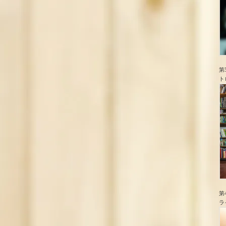
第
ト
第
ラ