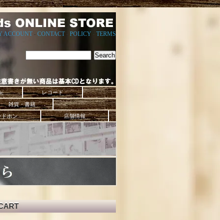
Y ACCOUNT
-
CONTACT
-
POLICY
-
TERMS
ic
レコード
雑貨・書籍
ッドホン
店舗情報
CART