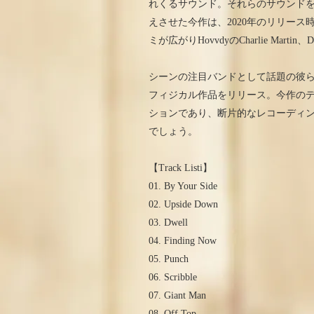
れくるサウンド。それらのサウンドを
えさせた今作は、2020年のリリー
ミが広がりHovvdyのCharlie Mar
シーンの注目バンドとして話題の彼らがBarri
フィジカル作品をリリース。今作の
ションであり、断片的なレコーディ
でしょう。
【Track Listi】
01. By Your Side
02. Upside Down
03. Dwell
04. Finding Now
05. Punch
06. Scribble
07. Giant Man
08. Off Top