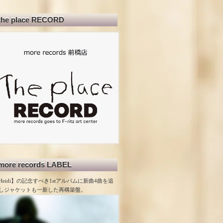
the place RECORD
more records LABEL
Heidi】の記念すべき1stアルバムに新曲4曲を追
しジャケットも一新した再構築盤。