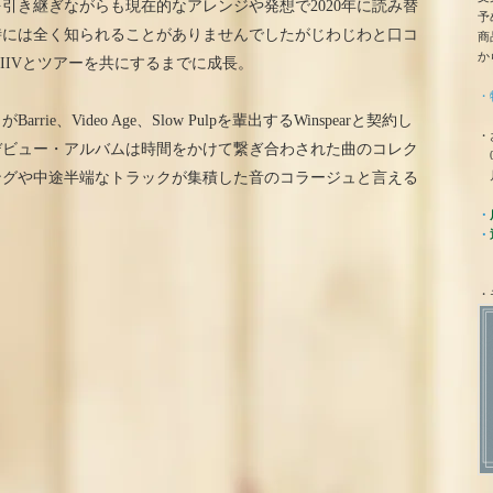
引き継ぎながらも現在的なアレンジや発想で2020年に読み替
予
ス時には全く知られることがありませんでしたがじわじわと口コ
商
か
tin、DIIVとツアーを共にするまでに成長。
・
e、Video Age、Slow Pulpを輩出するWinspearと契約し
・
デビュー・アルバムは時間をかけて繋ぎ合わされた曲のコレク
0
月
ングや中途半端なトラックが集積した音のコラージュと言える
・
・
・