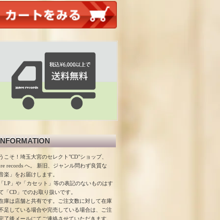
INFORMATION
うこそ！埼玉大宮のセレクト"CD"ショップ、
ore records へ。 新旧、ジャンル問わず良質な
音楽」をお届けします。
「LP」や「カセット」等の表記のないものはす
て「CD」でのお取り扱いです。
在庫は店舗と共有です。ご注文数に対して在庫
不足している場合や完売している場合は、ご注
完了後メールにてご連絡させていただきます。