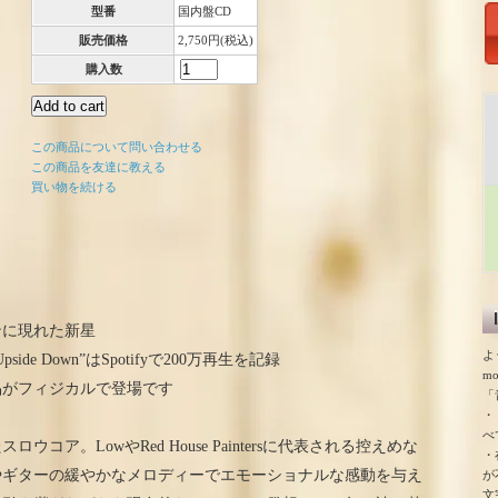
型番
国内盤CD
販売価格
2,750円(税込)
購入数
この商品について問い合わせる
この商品を友達に教える
買い物を続ける
ンに現れた新星
よ
e Down”はSpotifyで200万再生を記録
m
品がフィジカルで登場です
「
・
べ
ウコア。LowやRed House Paintersに代表される控えめな
・
やギターの緩やかなメロディーでエモーショナルな感動を与え
が
文