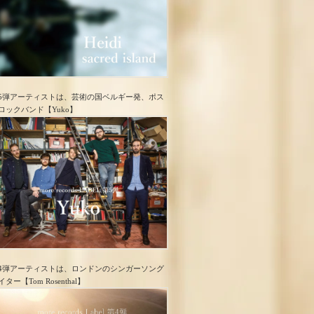
5弾アーティストは、芸術の国ベルギー発、ポス
ロック​バンド【Yuko】
4弾アーティストは、ロンドンのシンガーソング
イター【Tom Rosenthal】