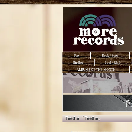
Top
Rock / Pops
HipHop
Soul / R&B
ALBUMS OF THE MONTH
Teethe 「Teethe」