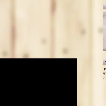
【S
モ
ス