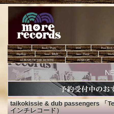
Top
Rock / Pops
SSW
Post Rock 
HipHop
Soul / R&B
Jazz / Funk
Worl
ALBUMS OF THE MONTH
PUSH UP!
taikokissie & dub passengers 「
インチレコード）