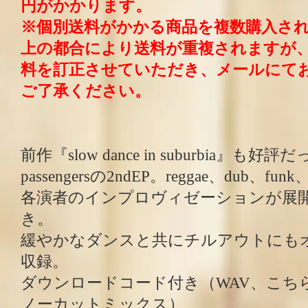
円がかかります。
※個別送料がかかる商品を複数購入さ
上の都合により送料が重複されますが
料を訂正させていただき、メールにて
ご了承ください。
前作『slow dance in suburbia』も好評だったt
passengersの2ndEP。reggae、dub、f
各演者のインプロヴィゼーションが展
き。
緩やかなダンスと共にチルアウトにもオ
収録。
ダウンロードコード付き（WAV、こちらは
ノーカットミックス）