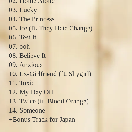
02. Home Alone
03. Lucky
04. The Princess
05. ice (ft. They Hate Change)
06. Test It
07. ooh
08. Believe It
09. Anxious
10. Ex-Girlfriend (ft. Shygirl)
11. Toxic
12. My Day Off
13. Twice (ft. Blood Orange)
14. Someone
+Bonus Track for Japan