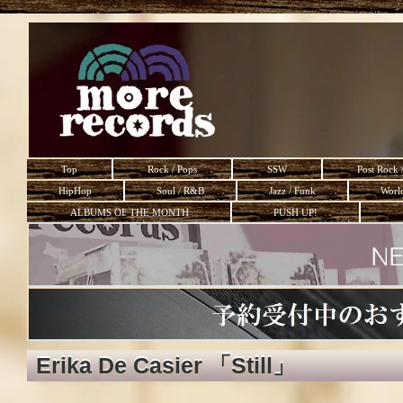
Top
Rock / Pops
SSW
Post Rock 
HipHop
Soul / R&B
Jazz / Funk
Worl
ALBUMS OF THE MONTH
PUSH UP!
Erika De Casier 「Still」