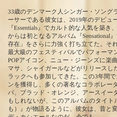
33歳のデンマーク人シンガー・ソング
ーサーである彼女は、2019年のデビュ
『Essentials』でカルト的な人気を築き、
からは初となるアルバム『Sensationa
存在」をさらに力強く打ち立てた。そ
最大級のフェスティバルでパフォーマン
POPアイコン、ニュー・ジーンズに楽
マサ、シャイガールなどがリリースし
ラックへも参加してきた。この3年間
ンを獲得し、多くの著名なコラボレー
パ、ブラッド・オレンジ、アースイー
もしれないが、このアルバムのタイトル『S
も）』が物語るように、彼女は、昔と
デ・カシエールなのだ。今でも。