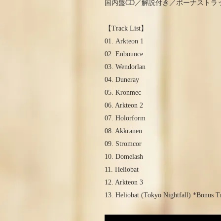
国内盤CD／解説付き／ボーナストラック「Hel
【Track List】
01. Arkteon 1
02. Enbounce
03. Wendorlan
04. Duneray
05. Kronmec
06. Arkteon 2
07. Holorform
08. Akkranen
09. Stromcor
10. Domelash
11. Heliobat
12. Arkteon 3
13. Heliobat (Tokyo Nightfall) *Bonus T