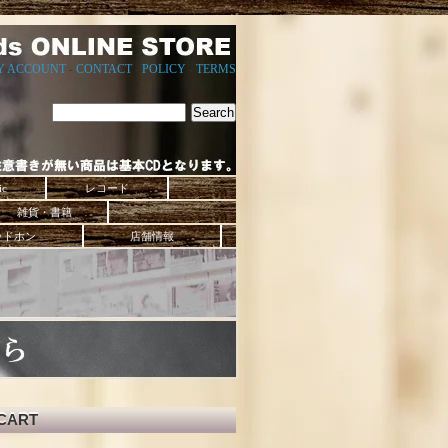
Y ACCOUNT
-
CONTACT
-
POLICY
-
TERMS
ic
レコード
雑貨・書籍
ッドホン
店舗情報
CART