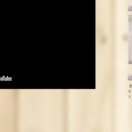
【S
モ
ス