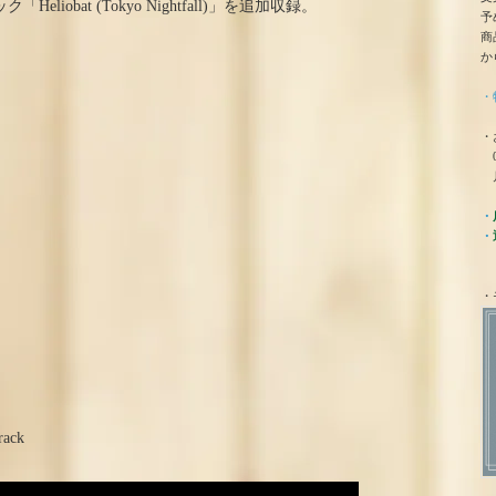
iobat (Tokyo Nightfall)」を追加収録。
予
商
か
・
・
0
月
・
・
・
rack