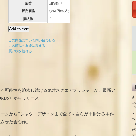
型番
国内盤CD
販売価格
2,860円(税込)
購入数
この商品について問い合わせる
この商品を友達に教える
買い物を続ける
ゆる可能性を追求し続ける鬼才スクエアプッシャーが、最新ア
よ
ECORDS〉からリリース！
m
「
・
ワークからTシャツ・デザインまで全てを自らが手掛ける本作
べ
成させた会心作。
・
が
文