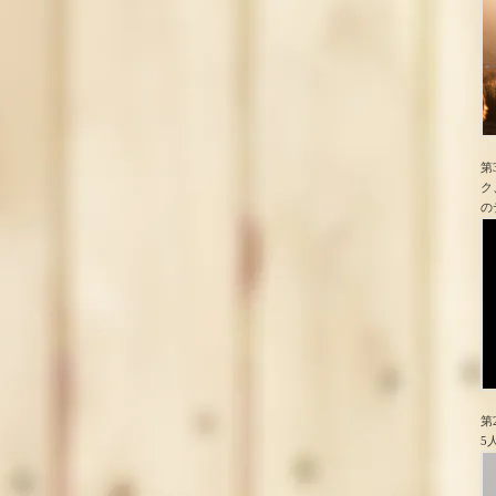
第
ク
の
第
5