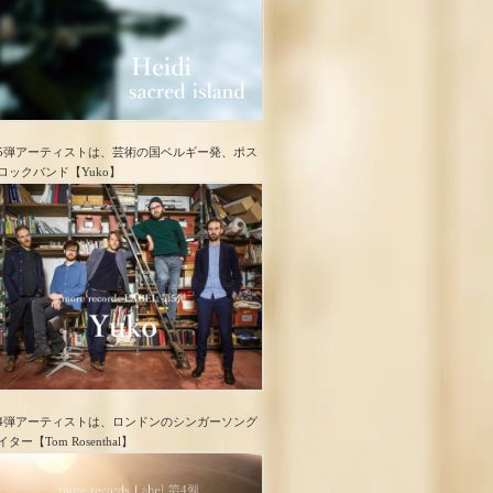
5弾アーティストは、芸術の国ベルギー発、ポス
ロック​バンド【Yuko】
4弾アーティストは、ロンドンのシンガーソング
イター【Tom Rosenthal】