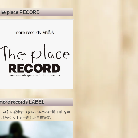
the place RECORD
more records LABEL
Heidi】の記念すべき1stアルバムに新曲4曲を追
しジャケットも一新した再構築盤。