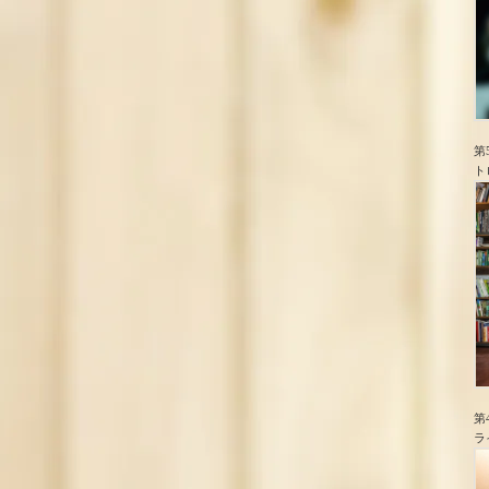
第
ト
第
ラ