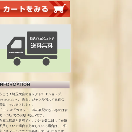
INFORMATION
うこそ！埼玉大宮のセレクト"CD"ショップ、
ore records へ。 新旧、ジャンル問わず良質な
音楽」をお届けします。
「LP」や「カセット」等の表記のないものはす
て「CD」でのお取り扱いです。
在庫は店舗と共有です。ご注文数に対して在庫
不足している場合や完売している場合は、ご注
完了後メールにてご連絡させていただきます。