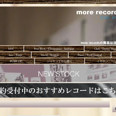
HOME
-
M
SSW
Post Rock / Electronica / Ambient
Club / Dance Mus
Jazz / Funk
World / Reggae
Piano / PostClassical
PUSH UP!
ジャケットから聴く。
イヤホン・ヘ