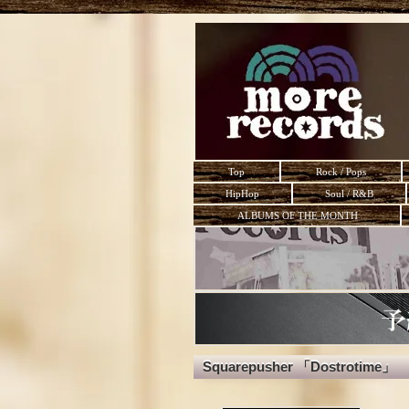
Top
Rock / Pops
HipHop
Soul / R&B
ALBUMS OF THE MONTH
Squarepusher 「Dostrotime」