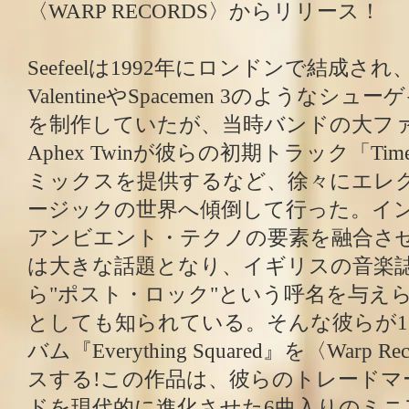
〈WARP RECORDS〉からリリース！
Seefeelは1992年にロンドンで結成され、My
ValentineやSpacemen 3のような
を制作していたが、当時バンドの大フ
Aphex Twinが彼らの初期トラック「Time 
ミックスを提供するなど、徐々にエレ
ージックの世界へ傾倒して行った。イ
アンビエント・テクノの要素を融合さ
は大きな話題となり、イギリスの音楽誌『T
ら"ポスト・ロック"という呼名を与え
としても知られている。そんな彼らが1
バム『Everything Squared』を〈Warp 
スする!この作品は、彼らのトレードマ
ドを現代的に進化させた6曲入りのミニア