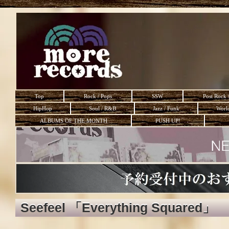
Top
Rock / Pops
SSW
Post Rock 
HipHop
Soul / R&B
Jazz / Funk
Worl
ALBUMS OF THE MONTH
PUSH UP!
Seefeel 「Everything Squared」