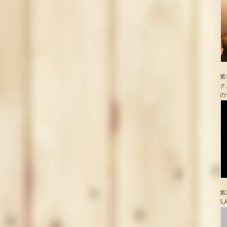
第
ク
の
第
5