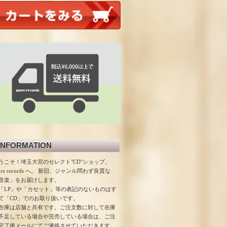
INFORMATION
うこそ！埼玉大宮のセレクト"CD"ショップ、
ore records へ。 新旧、ジャンル問わず良質な
音楽」をお届けします。
「LP」や「カセット」等の表記のないものはす
て「CD」でのお取り扱いです。
在庫は店舗と共有です。ご注文数に対して在庫
不足している場合や完売している場合は、ご注
完了後メールにてご連絡させていただきます。