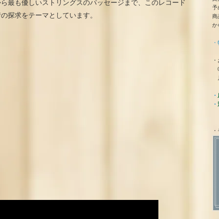
から最も優しいストリングスのパッセージまで、このレコード
予
情の探求をテーマとしています。
商
か
・
・
0
月
・
・
・