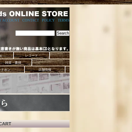
Y ACCOUNT
-
CONTACT
-
POLICY
-
TERMS
ic
レコード
雑貨・書籍
ッドホン
店舗情報
CART