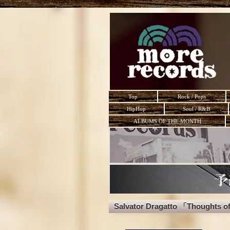
Top
Rock / Pops
HipHop
Soul / R&B
ALBUMS OF THE MONTH
Salvator Dragatto 「Thoughts 