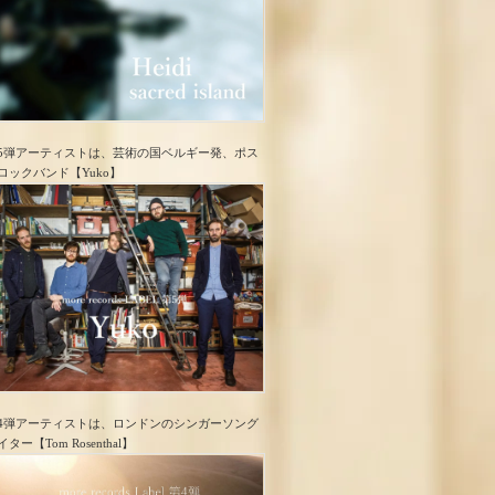
5弾アーティストは、芸術の国ベルギー発、ポス
ロック​バンド【Yuko】
4弾アーティストは、ロンドンのシンガーソング
イター【Tom Rosenthal】