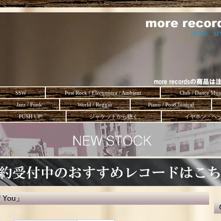
HOME
-
M
SSW
Post Rock / Electronica / Ambient
Club / Dance Mus
Jazz / Funk
World / Reggae
Piano / PostClassical
PUSH UP!
ジャケットから聴く。
イヤホン・ヘ
of You」