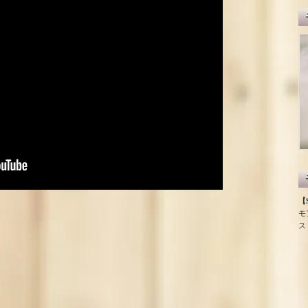
【S
モ
ス