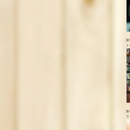
第
ト
第
ラ