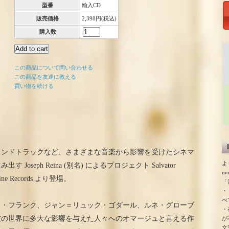
型番
輸入CD
販売価格
2,398円(税込)
購入数
この商品について問い合わせる
この商品を友達に教える
買い物を続ける
ウンドトラックなど、さまざまな音楽から影響を受けたシネマ
よ
seph Reina (別名) によるプロジェクト Salvator
m
ne Records より登場。
「
・
べ
ト・フランク、ジャン＝リュック・ゴダール、ルネ・グローブ
・
彼の世界に多大な影響を与えた人々へのオマージュと言える作
が
文