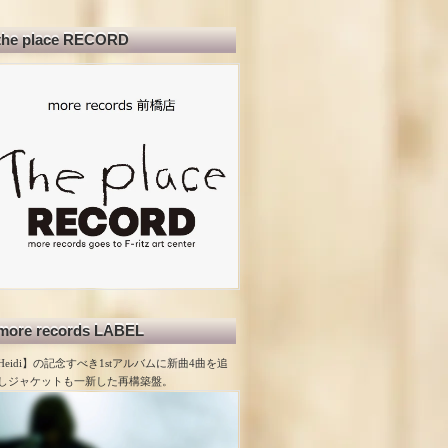
the place RECORD
more records LABEL
Heidi】の記念すべき1stアルバムに新曲4曲を追
しジャケットも一新した再構築盤。