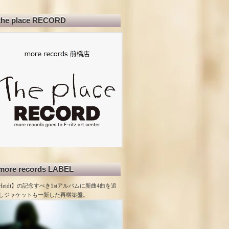
the place RECORD
more records LABEL
Heidi】の記念すべき1stアルバムに新曲4曲を追
しジャケットも一新した再構築盤。