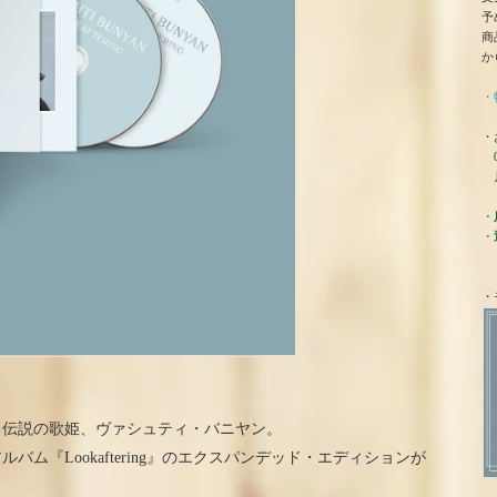
予
商
か
・
・
0
月
・
・
・
る伝説の歌姫、ヴァシュティ・バニヤン。
バム『Lookaftering』のエクスパンデッド・エディションが