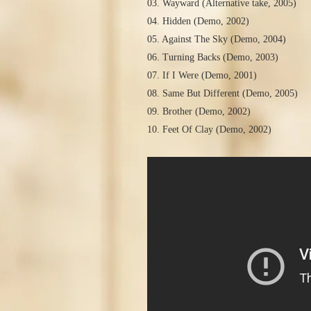
03. Wayward (Alternative take, 2005)
04. Hidden (Demo, 2002)
05. Against The Sky (Demo, 2004)
06. Turning Backs (Demo, 2003)
07. If I Were (Demo, 2001)
08. Same But Different (Demo, 2005)
09. Brother (Demo, 2002)
10. Feet Of Clay (Demo, 2002)