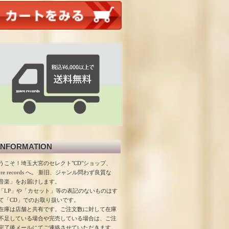
INFORMATION
うこそ！埼玉大宮のセレクト"CD"ショップ、
ore records へ。 新旧、ジャンル問わず良質な
音楽」をお届けします。
「LP」や「カセット」等の表記のないものはす
て「CD」でのお取り扱いです。
在庫は店舗と共有です。ご注文数に対して在庫
不足している場合や完売している場合は、ご注
完了後メールにてご連絡させていただきます。