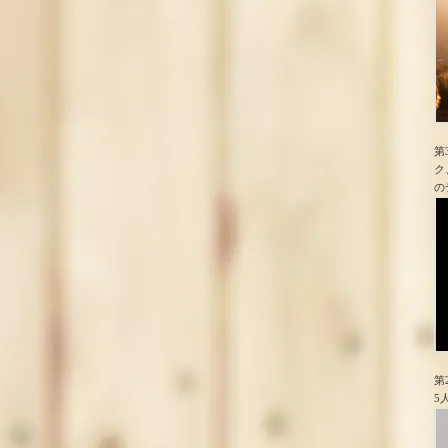
第
ク
の
第
5