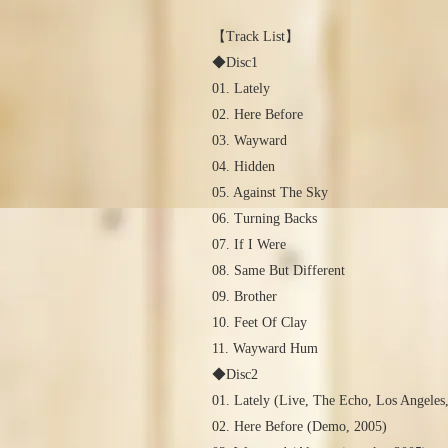
【Track List】
◆Disc1
01. Lately
02. Here Before
03. Wayward
04. Hidden
05. Against The Sky
06. Turning Backs
07. If I Were
08. Same But Different
09. Brother
10. Feet Of Clay
11. Wayward Hum
◆Disc2
01. Lately (Live, The Echo, Los Angeles
02. Here Before (Demo, 2005)