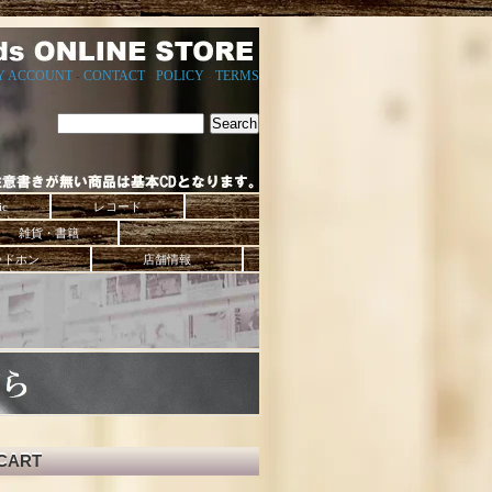
Y ACCOUNT
-
CONTACT
-
POLICY
-
TERMS
ic
レコード
雑貨・書籍
ッドホン
店舗情報
CART