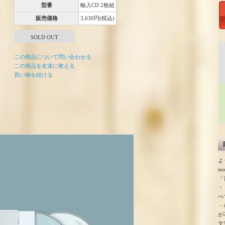
型番
輸入CD 2枚組
販売価格
3,630円(税込)
SOLD OUT
この商品について問い合わせる
この商品を友達に教える
買い物を続ける
よ
m
「
・
べ
・
が
文