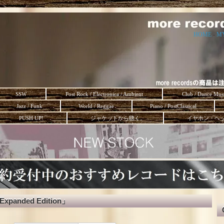
HOME
-
M
SSW
Post Rock / Electronica / Ambient
Club / Dance Mus
Jazz / Funk
World / Reggae
Piano / PostClassical
PUSH UP!
ジャケットから聴く。
イヤホン・ヘ
 Expanded Edition」