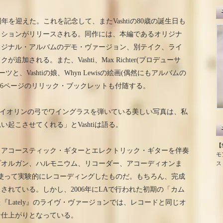
ing』が20周年を迎えた。これを記念して、またVashtiの80歳の誕生日も
ィションがリリースされる。同作には、本編であるオリジナ
リジナル・アルバムのデモ・ヴァージョン、別テイク、ライ
加される。また、Vashti、Max Richter(プロデューサ
ヴ・ノーツと、Vashtiの娘、Whyn Lewisの絵画(偶然にもアルバムの
16ページのリリック・ブックレットも付随する。
ァイオリンの弓でワイングラスを弾いている美しい写真は、私
起こさせてくれる」とVashtiは語る。
【S
モは、アコースティック・ギターとエレクトリック・ギターを伴奏
モ
プオルガン、ハルモニウム、リコーダー、アコーディオンま
ス
ーを使って実験的にレコーディングしたものだ。もちろん、完成
されている。しかし、2006年にLAで行われた初期の「カム
Lately』のライヴ・ヴァージョンでは、レコードと同じオ
な仕上がりとなっている。