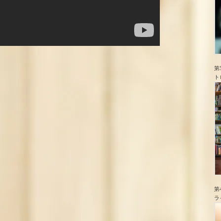
第
ト
第
ラ