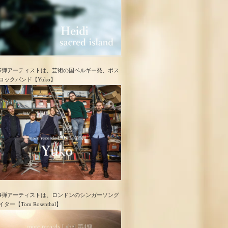
5弾アーティストは、芸術の国ベルギー発、ポス
ロック​バンド【Yuko】
4弾アーティストは、ロンドンのシンガーソング
イター【Tom Rosenthal】