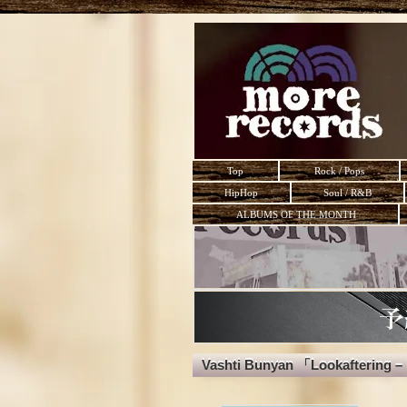
Top
Rock / Pops
HipHop
Soul / R&B
ALBUMS OF THE MONTH
Vashti Bunyan 「Lookaftering –