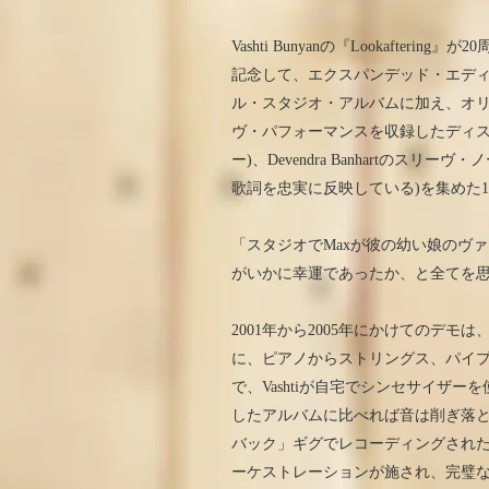
Vashti Bunyanの『Lookafter
記念して、エクスパンデッド・エデ
ル・スタジオ・アルバムに加え、オ
ヴ・パフォーマンスを収録したディスクが追
ー)、Devendra Banhartのスリー
歌詞を忠実に反映している)を集めた
「スタジオでMaxが彼の幼い娘のヴ
がいかに幸運であったか、と全てを思い
2001年から2005年にかけてのデ
に、ピアノからストリングス、パイ
で、Vashtiが自宅でシンセサイザ
したアルバムに比べれば音は削ぎ落と
バック」ギグでレコーディングされた『
ーケストレーションが施され、完璧